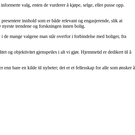
ta informerte valg, enten de vurderer å kjøpe, selge, eller pusse opp.
å å presentere innhold som er både relevant og engasjerende, slik at
de nyeste trendene og forskningen innen bolig.
e i de mange valgene man står overfor i forbindelse med boliger, fra
et og objektivitet gjenspeiles i alt vi gjør. Hjemmetid er dedikert til å
 enn bare en kilde til nyheter; det er et fellesskap for alle som ønsker å