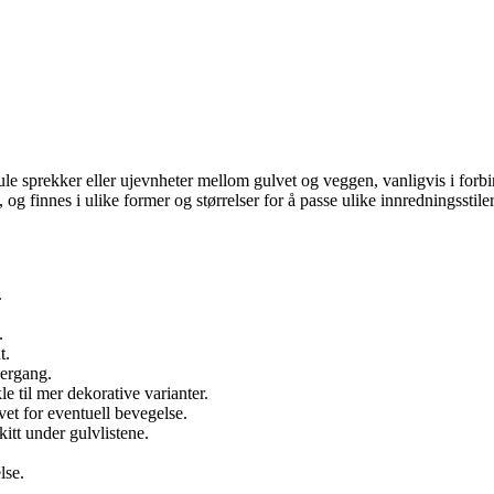
skjule sprekker eller ujevnheter mellom gulvet og veggen, vanligvis i for
 og finnes i ulike former og størrelser for å passe ulike innredningsstiler
.
.
t.
vergang.
le til mer dekorative varianter.
vet for eventuell bevegelse.
kitt under gulvlistene.
lse.