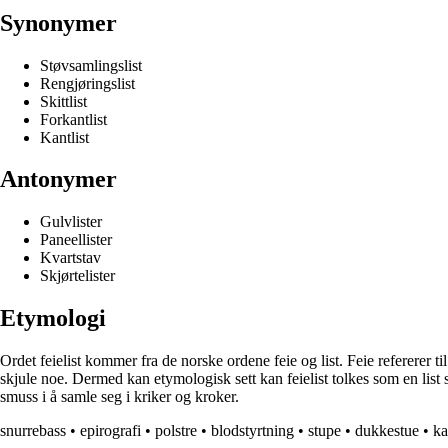
Synonymer
Støvsamlingslist
Rengjøringslist
Skittlist
Forkantlist
Kantlist
Antonymer
Gulvlister
Paneellister
Kvartstav
Skjørtelister
Etymologi
Ordet feielist kommer fra de norske ordene feie og list. Feie refererer til
skjule noe. Dermed kan etymologisk sett kan feielist tolkes som en lis
smuss i å samle seg i kriker og kroker.
snurrebass
•
epirografi
•
polstre
•
blodstyrtning
•
stupe
•
dukkestue
•
ka