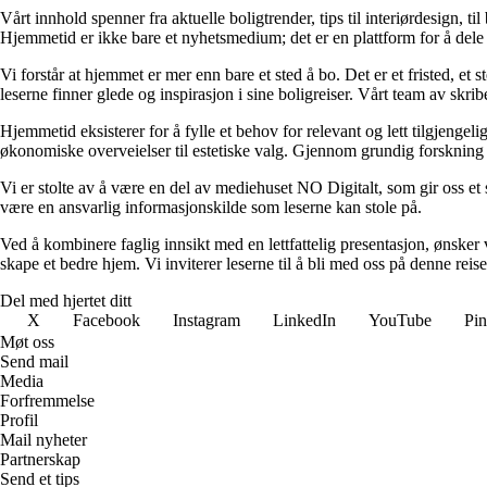
Vårt innhold spenner fra aktuelle boligtrender, tips til interiørdesign, t
Hjemmetid er ikke bare et nyhetsmedium; det er en plattform for å dele
Vi forstår at hjemmet er mer enn bare et sted å bo. Det er et fristed, et
leserne finner glede og inspirasjon i sine boligreiser. Vårt team av skr
Hjemmetid eksisterer for å fylle et behov for relevant og lett tilgjeng
økonomiske overveielser til estetiske valg. Gjennom grundig forskning og
Vi er stolte av å være en del av mediehuset NO Digitalt, som gir oss et sol
være en ansvarlig informasjonskilde som leserne kan stole på.
Ved å kombinere faglig innsikt med en lettfattelig presentasjon, ønsker vi
skape et bedre hjem. Vi inviterer leserne til å bli med oss på denne rei
Del med hjertet ditt
X
Facebook
Instagram
LinkedIn
YouTube
Pin
Møt oss
Send mail
Media
Forfremmelse
Profil
Mail nyheter
Partnerskap
Send et tips