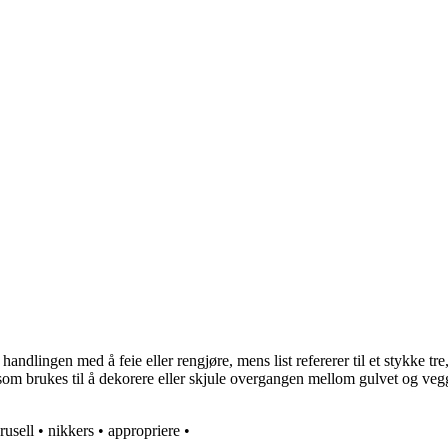
 handlingen med å feie eller rengjøre, mens list refererer til et stykke tre
t som brukes til å dekorere eller skjule overgangen mellom gulvet og ve
rusell
•
nikkers
•
appropriere
•