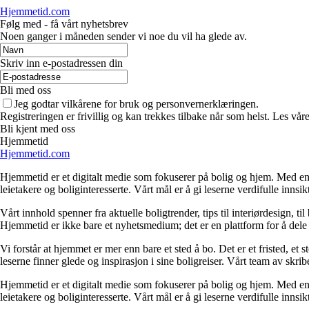
Hjemmetid.com
Følg med - få vårt nyhetsbrev
Noen ganger i måneden sender vi noe du vil ha glede av.
Skriv inn e-postadressen din
Bli med oss
Jeg godtar vilkårene for bruk og personvernerklæringen.
Registreringen er frivillig og kan trekkes tilbake når som helst. Les våre
Bli kjent med oss
Hjemmetid
Hjemmetid.com
Hjemmetid er et digitalt medie som fokuserer på bolig og hjem. Med en d
leietakere og boliginteresserte. Vårt mål er å gi leserne verdifulle innsi
Vårt innhold spenner fra aktuelle boligtrender, tips til interiørdesign, t
Hjemmetid er ikke bare et nyhetsmedium; det er en plattform for å dele
Vi forstår at hjemmet er mer enn bare et sted å bo. Det er et fristed, et
leserne finner glede og inspirasjon i sine boligreiser. Vårt team av skr
Hjemmetid er et digitalt medie som fokuserer på bolig og hjem. Med en d
leietakere og boliginteresserte. Vårt mål er å gi leserne verdifulle innsi