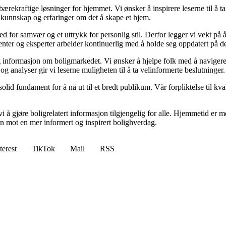
il bærekraftige løsninger for hjemmet. Vi ønsker å inspirere leserne til å 
 kunnskap og erfaringer om det å skape et hjem.
 sted for samvær og et uttrykk for personlig stil. Derfor legger vi vekt p
ibenter og eksperter arbeider kontinuerlig med å holde seg oppdatert på 
elig informasjon om boligmarkedet. Vi ønsker å hjelpe folk med å naviger
 analyser gir vi leserne muligheten til å ta velinformerte beslutninger.
id fundament for å nå ut til et bredt publikum. Vår forpliktelse til kvalit
 å gjøre boligrelatert informasjon tilgjengelig for alle. Hjemmetid er mer
sen mot en mer informert og inspirert bolighverdag.
terest
TikTok
Mail
RSS