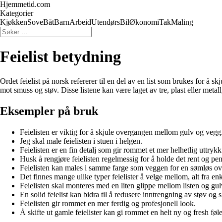
Hjemmetid.com
Kategorier
Kjøkken
Sove
Båt
Barn
Arbeid
Utendørs
Bil
Økonomi
Tak
Maling
Feielist betydning
Ordet feielist på norsk refererer til en del av en list som brukes for å 
mot smuss og støv. Disse listene kan være laget av tre, plast eller metall,
Eksempler på bruk
Feielisten er viktig for å skjule overgangen mellom gulv og vegg
Jeg skal male feielisten i stuen i helgen.
Feielisten er en fin detalj som gir rommet et mer helhetlig uttrykk
Husk å rengjøre feielisten regelmessig for å holde det rent og pen
Feielisten kan males i samme farge som veggen for en sømløs o
Det finnes mange ulike typer feielister å velge mellom, alt fra enk
Feielisten skal monteres med en liten glippe mellom listen og gul
En solid feielist kan bidra til å redusere inntrengning av støv og s
Feielisten gir rommet en mer ferdig og profesjonell look.
Å skifte ut gamle feielister kan gi rommet en helt ny og fresh føle