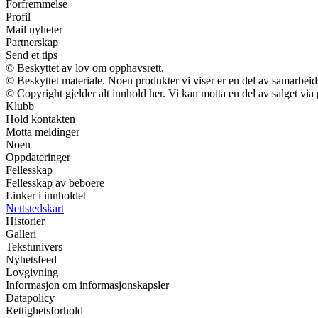
Forfremmelse
Profil
Mail nyheter
Partnerskap
Send et tips
© Beskyttet av lov om opphavsrett.
© Beskyttet materiale. Noen produkter vi viser er en del av samarbei
© Copyright gjelder alt innhold her. Vi kan motta en del av salget via p
Klubb
Hold kontakten
Motta meldinger
Noen
Oppdateringer
Fellesskap
Fellesskap av beboere
Linker i innholdet
Nettstedskart
Historier
Galleri
Tekstunivers
Nyhetsfeed
Lovgivning
Informasjon om informasjonskapsler
Datapolicy
Rettighetsforhold