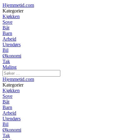
Hjemmetid.com
Kategorier
Kjøkken
Sove
Båt
Barn
Arbeid
Utendørs
Bil
Økonomi
Tak
Maling
Hjemmetid.com
Kategorier
Kjøkken
Sove
Båt
Barn
Arbeid
Utendørs
Bil
Økonomi
Tak