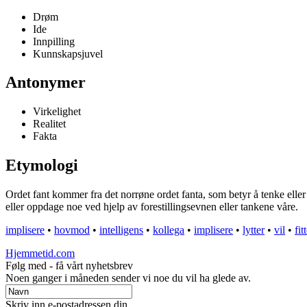
Drøm
Ide
Innpilling
Kunnskapsjuvel
Antonymer
Virkelighet
Realitet
Fakta
Etymologi
Ordet fant kommer fra det norrøne ordet fanta, som betyr å tenke eller 
eller oppdage noe ved hjelp av forestillingsevnen eller tankene våre.
implisere
•
hovmod
•
intelligens
•
kollega
•
implisere
•
lytter
•
vil
•
fit
Hjemmetid.com
Følg med - få vårt nyhetsbrev
Noen ganger i måneden sender vi noe du vil ha glede av.
Skriv inn e-postadressen din