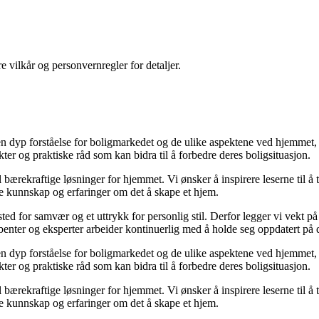
re vilkår og personvernregler for detaljer.
 dyp forståelse for boligmarkedet og de ulike aspektene ved hjemmet, øn
ikter og praktiske råd som kan bidra til å forbedre deres boligsituasjon.
til bærekraftige løsninger for hjemmet. Vi ønsker å inspirere leserne til å
le kunnskap og erfaringer om det å skape et hjem.
t sted for samvær og et uttrykk for personlig stil. Derfor legger vi vekt 
kribenter og eksperter arbeider kontinuerlig med å holde seg oppdatert på
 dyp forståelse for boligmarkedet og de ulike aspektene ved hjemmet, øn
ikter og praktiske råd som kan bidra til å forbedre deres boligsituasjon.
til bærekraftige løsninger for hjemmet. Vi ønsker å inspirere leserne til å
le kunnskap og erfaringer om det å skape et hjem.