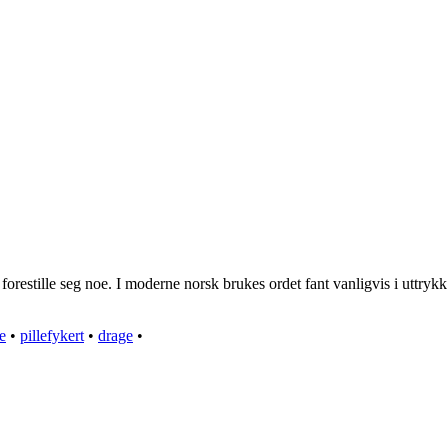
forestille seg noe. I moderne norsk brukes ordet fant vanligvis i uttrykk
te
•
pillefykert
•
drage
•