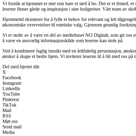
Vi forstår at hjemmet er mer enn bare et sted å bo. Det er et fristed, e
leserne finner glede og inspirasjon i sine boligreiser. Vårt team av s
Hjemmetid eksisterer for å fylle et behov for relevant og lett tilgjen
økonomiske overveielser til estetiske valg. Gjennom grundig forskning 
Vi er stolte av å være en del av mediehuset NO Digitalt, som gir oss et s
å være en ansvarlig informasjonskilde som leserne kan stole på.
Ved å kombinere faglig innsikt med en lettfattelig presentasjon, ønsker 
ønsker å skape et bedre hjem. Vi inviterer leserne til å bli med oss på
Del med hjertet ditt
X
Facebook
Instagram
LinkedIn
YouTube
Pinterest
TikTok
Mail
RSS
Møt oss
Send mail
Media