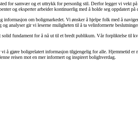
t sted for samvær og et uttrykk for personlig stil. Derfor legger vi vekt 
kribenter og eksperter arbeider kontinuerlig med å holde seg oppdatert på
gelig informasjon om boligmarkedet. Vi ønsker å hjelpe folk med å navige
og analyser gir vi leserne muligheten til å ta velinformerte beslutninger
olid fundament for å nå ut til et bredt publikum. Vår forpliktelse til kval
vi å gjøre boligrelatert informasjon tilgjengelig for alle. Hjemmetid er m
 denne reisen mot en mer informert og inspirert bolighverdag.