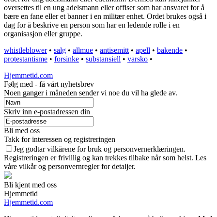
oversettes til en ung adelsmann eller offiser som har ansvaret for å
bære en fane eller et banner i en militær enhet. Ordet brukes også i
dag for å beskrive en person som har en ledende rolle i en
organisasjon eller gruppe.
whistleblower
•
salg
•
allmue
•
antisemitt
•
apell
•
bakende
•
protestantisme
•
forsinke
•
substansiell
•
varsko
•
Hjemmetid.com
Følg med - få vårt nyhetsbrev
Noen ganger i måneden sender vi noe du vil ha glede av.
Skriv inn e-postadressen din
Bli med oss
Takk for interessen og registreringen
Jeg godtar vilkårene for bruk og personvernerklæringen.
Registreringen er frivillig og kan trekkes tilbake når som helst. Les
våre vilkår og personvernregler for detaljer.
Bli kjent med oss
Hjemmetid
Hjemmetid.com