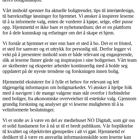
Vårt innhold spenner fra aktuelle boligtrender, tips til interiørdesign,
til bærekraftige løsninger for hjemmet. Vi ønsker å inspirere leserne
til å ta informerte valg, enten de vurderer å kjøpe, selge, eller pusse
opp. Hjemmetid er ikke bare et nyhetsmedium; det er en plattform
for å dele kunnskap og erfaringer om det å skape et hjem.
Vi forstår at hjemmet er mer enn bare et sted å bo. Det er et fristed,
et sted for samvær og et uttrykk for personlig stil. Derfor legger vi
vekt på å presentere innhold som er både relevant og engasjerende,
slik at leserne finner glede og inspirasjon i sine boligreiser. Vårt team
av skribenter og eksperter arbeider kontinuerlig med å holde seg
oppdatert på de nyeste trendene og forskningen innen bolig.
Hjemmetid eksisterer for å fylle et behov for relevant og lett
tilgjengelig informasjon om boligmarkedet. Vi ønsker å hjelpe folk
med å navigere i de mange valgene man står overfor i forbindelse
med boliger, fra økonomiske overveielser til estetiske valg. Gjennom
grundig forskning og analyser gir vi leserne muligheten til å ta
velinformerte beslutninger.
Vi er stolte av å være en del av mediehuset NO Digitalt, som gir oss
et solid fundament for å nå ut til et bredt publikum. Vår forpliktelse
til kvalitet og objektivitet gjenspeiles i alt vi gjør. Hjemmetid er
dedikert til å være en ansvarlig informasjonskilde som leserne kan