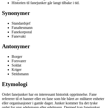
Historien til fanejunker går langt tilbake i tid.
Synonymer
Standardsjef
Fanaltesmann
Fanekorporal
Fanevakt
Antonymer
Borger
Forsvarer
Soldat
Kriger
Stridsmann
Etymologi
Ordet fanejunker har en interessant historisk opprinnelse. Fane
refererer til et banner eller en fane som ble båret av militære enheter
eller organisasjoner i gamle dager. Junker kommer fra det tyske
ordet for ung adelsmann eller edelmann. Dermed kan fanejunker