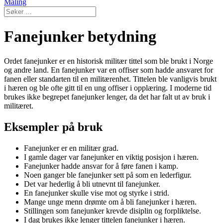
Maling
Fanejunker betydning
Ordet fanejunker er en historisk militær tittel som ble brukt i Norge
og andre land. En fanejunker var en offiser som hadde ansvaret for
fanen eller standarten til en militærenhet. Tittelen ble vanligvis brukt
i hæren og ble ofte gitt til en ung offiser i opplæring. I moderne tid
brukes ikke begrepet fanejunker lenger, da det har falt ut av bruk i
militæret.
Eksempler på bruk
Fanejunker er en militær grad.
I gamle dager var fanejunker en viktig posisjon i hæren.
Fanejunker hadde ansvar for å føre fanen i kamp.
Noen ganger ble fanejunker sett på som en lederfigur.
Det var hederlig å bli utnevnt til fanejunker.
En fanejunker skulle vise mot og styrke i strid.
Mange unge menn drømte om å bli fanejunker i hæren.
Stillingen som fanejunker krevde disiplin og forpliktelse.
I dag brukes ikke lenger tittelen fanejunker i hæren.