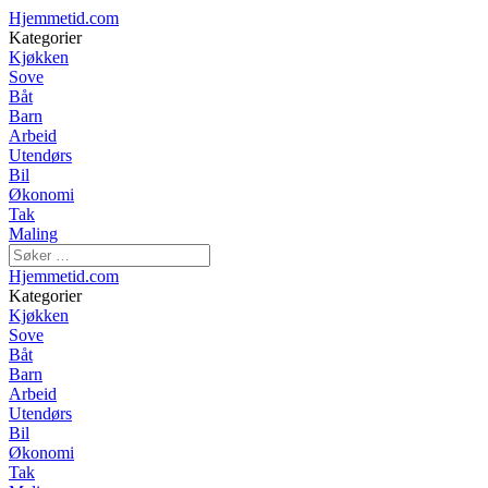
Hjemmetid.com
Kategorier
Kjøkken
Sove
Båt
Barn
Arbeid
Utendørs
Bil
Økonomi
Tak
Maling
Hjemmetid.com
Kategorier
Kjøkken
Sove
Båt
Barn
Arbeid
Utendørs
Bil
Økonomi
Tak