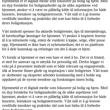
Hjemmetid er et digitalt medie som fokuserer på bolig og hjem. Med
en dyp forståelse for boligmarkedet og de ulike aspektene ved
hjemmet, ønsker vi å være en pålitelig kilde til informasjon for både
huseiere, leietakere og boliginteresserte. Vårt mål er å gi leserne
verdifulle innsikter og praktiske råd som kan bidra til å forbedre
deres boligsituasjon.
Vårt innhold spenner fra aktuelle boligtrender, tips til interiørdesign,
til bærekraftige løsninger for hjemmet. Vi ønsker å inspirere leserne
til å ta informerte valg, enten de vurderer å kjøpe, selge, eller pusse
opp. Hjemmetid er ikke bare et nyhetsmedium; det er en plattform
for å dele kunnskap og erfaringer om det å skape et hjem.
Vi forstår at hjemmet er mer enn bare et sted å bo. Det er et fristed,
et sted for samvær og et uttrykk for personlig stil. Derfor legger vi
vekt på å presentere innhold som er både relevant og engasjerende,
slik at leserne finner glede og inspirasjon i sine boligreiser. Vårt team
av skribenter og eksperter arbeider kontinuerlig med å holde seg
oppdatert på de nyeste trendene og forskningen innen bolig.
Hjemmetid er et digitalt medie som fokuserer på bolig og hjem. Med
en dyp forståelse for boligmarkedet og de ulike aspektene ved
hjemmet, ønsker vi å være en pålitelig kilde til informasjon for både
huseiere, leietakere og boliginteresserte. Vårt mål er å gi leserne
verdifulle innsikter og praktiske råd som kan bidra til å forbedre
deres boligsituasjon.