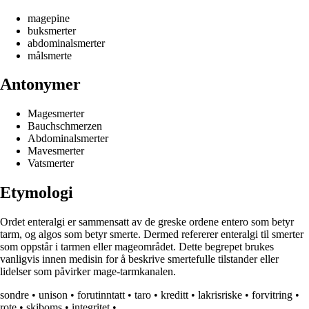
magepine
buksmerter
abdominalsmerter
målsmerte
Antonymer
Magesmerter
Bauchschmerzen
Abdominalsmerter
Mavesmerter
Vatsmerter
Etymologi
Ordet enteralgi er sammensatt av de greske ordene entero som betyr
tarm, og algos som betyr smerte. Dermed refererer enteralgi til smerter
som oppstår i tarmen eller mageområdet. Dette begrepet brukes
vanligvis innen medisin for å beskrive smertefulle tilstander eller
lidelser som påvirker mage-tarmkanalen.
sondre
•
unison
•
forutinntatt
•
taro
•
kreditt
•
lakrisriske
•
forvitring
•
rote
•
skiboms
•
integritet
•