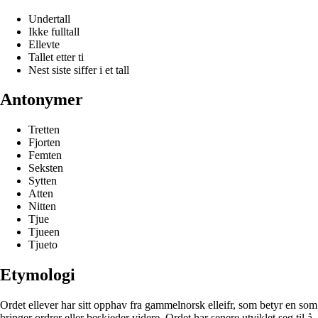
Undertall
Ikke fulltall
Ellevte
Tallet etter ti
Nest siste siffer i et tall
Antonymer
Tretten
Fjorten
Femten
Seksten
Sytten
Atten
Nitten
Tjue
Tjueen
Tjueto
Etymologi
Ordet ellever har sitt opphav fra gammelnorsk elleifr, som betyr en som
bringer ordrer eller beskjeder videre. Ordet har senere utviklet seg til å