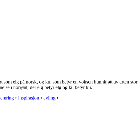
jent som elg på norsk, og ku, som betyr en voksen hunnkjøtt av arten stor
else i norrønt, der elg betyr elg og ku betyr ku.
demring
•
inspirasjon
•
avling
•