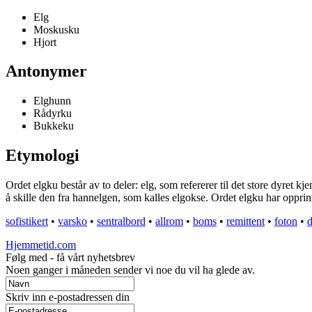
Elg
Moskusku
Hjort
Antonymer
Elghunn
Rådyrku
Bukkeku
Etymologi
Ordet elgku består av to deler: elg, som refererer til det store dyret k
å skille den fra hannelgen, som kalles elgokse. Ordet elgku har opprinn
sofistikert
•
varsko
•
sentralbord
•
allrom
•
boms
•
remittent
•
foton
•
Hjemmetid.com
Følg med - få vårt nyhetsbrev
Noen ganger i måneden sender vi noe du vil ha glede av.
Skriv inn e-postadressen din