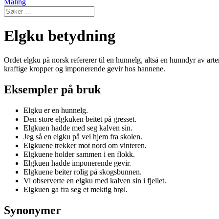
Maling
Elgku betydning
Ordet elgku på norsk refererer til en hunnelg, altså en hunndyr av arte
kraftige kropper og imponerende gevir hos hannene.
Eksempler på bruk
Elgku er en hunnelg.
Den store elgkuken beitet på gresset.
Elgkuen hadde med seg kalven sin.
Jeg så en elgku på vei hjem fra skolen.
Elgkuene trekker mot nord om vinteren.
Elgkuene holder sammen i en flokk.
Elgkuen hadde imponerende gevir.
Elgkuene beiter rolig på skogsbunnen.
Vi observerte en elgku med kalven sin i fjellet.
Elgkuen ga fra seg et mektig brøl.
Synonymer