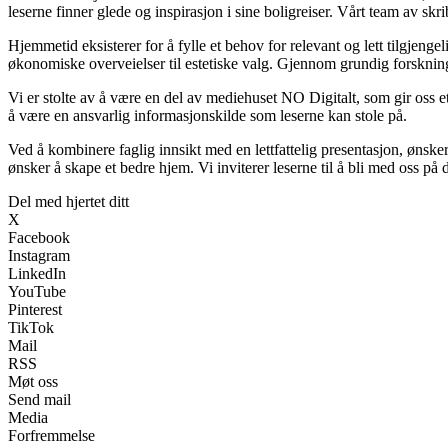
leserne finner glede og inspirasjon i sine boligreiser. Vårt team av s
Hjemmetid eksisterer for å fylle et behov for relevant og lett tilgjen
økonomiske overveielser til estetiske valg. Gjennom grundig forskning 
Vi er stolte av å være en del av mediehuset NO Digitalt, som gir oss et s
å være en ansvarlig informasjonskilde som leserne kan stole på.
Ved å kombinere faglig innsikt med en lettfattelig presentasjon, ønsker 
ønsker å skape et bedre hjem. Vi inviterer leserne til å bli med oss på
Del med hjertet ditt
X
Facebook
Instagram
LinkedIn
YouTube
Pinterest
TikTok
Mail
RSS
Møt oss
Send mail
Media
Forfremmelse