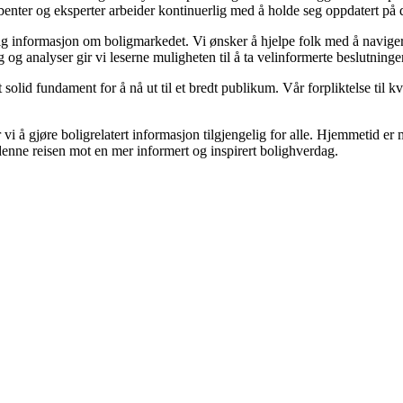
kribenter og eksperter arbeider kontinuerlig med å holde seg oppdatert på
gelig informasjon om boligmarkedet. Vi ønsker å hjelpe folk med å navige
og analyser gir vi leserne muligheten til å ta velinformerte beslutninger
olid fundament for å nå ut til et bredt publikum. Vår forpliktelse til kval
vi å gjøre boligrelatert informasjon tilgjengelig for alle. Hjemmetid er m
 denne reisen mot en mer informert og inspirert bolighverdag.