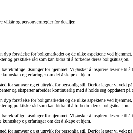
re vilkår og personvernregler for detaljer.
 dyp forståelse for boligmarkedet og de ulike aspektene ved hjemmet, øn
ikter og praktiske råd som kan bidra til å forbedre deres boligsituasjon.
til bærekraftige løsninger for hjemmet. Vi ønsker å inspirere leserne til å
le kunnskap og erfaringer om det å skape et hjem.
t sted for samvær og et uttrykk for personlig stil. Derfor legger vi vekt 
kribenter og eksperter arbeider kontinuerlig med å holde seg oppdatert på
 dyp forståelse for boligmarkedet og de ulike aspektene ved hjemmet, øn
ikter og praktiske råd som kan bidra til å forbedre deres boligsituasjon.
til bærekraftige løsninger for hjemmet. Vi ønsker å inspirere leserne til å
le kunnskap og erfaringer om det å skape et hjem.
t sted for samvær og et uttrykk for personlig stil. Derfor legger vi vekt 