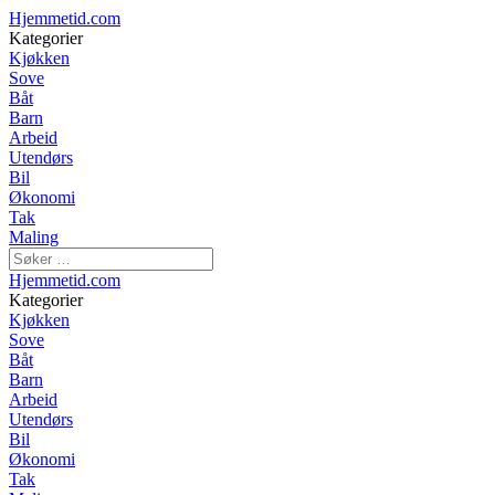
Hjemmetid.com
Kategorier
Kjøkken
Sove
Båt
Barn
Arbeid
Utendørs
Bil
Økonomi
Tak
Maling
Hjemmetid.com
Kategorier
Kjøkken
Sove
Båt
Barn
Arbeid
Utendørs
Bil
Økonomi
Tak