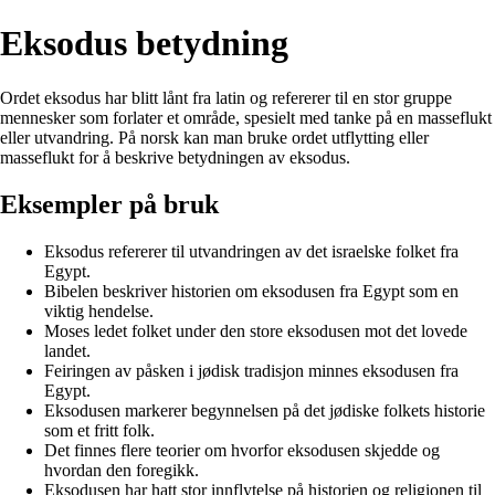
Eksodus betydning
Ordet eksodus har blitt lånt fra latin og refererer til en stor gruppe
mennesker som forlater et område, spesielt med tanke på en masseflukt
eller utvandring. På norsk kan man bruke ordet utflytting eller
masseflukt for å beskrive betydningen av eksodus.
Eksempler på bruk
Eksodus refererer til utvandringen av det israelske folket fra
Egypt.
Bibelen beskriver historien om eksodusen fra Egypt som en
viktig hendelse.
Moses ledet folket under den store eksodusen mot det lovede
landet.
Feiringen av påsken i jødisk tradisjon minnes eksodusen fra
Egypt.
Eksodusen markerer begynnelsen på det jødiske folkets historie
som et fritt folk.
Det finnes flere teorier om hvorfor eksodusen skjedde og
hvordan den foregikk.
Eksodusen har hatt stor innflytelse på historien og religionen til