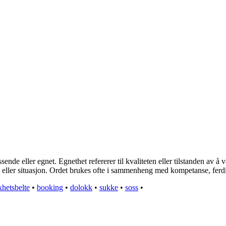
e eller egnet. Egnethet refererer til kvaliteten eller tilstanden av å v
 eller situasjon. Ordet brukes ofte i sammenheng med kompetanse, ferdigh
khetsbelte
•
booking
•
dolokk
•
sukke
•
soss
•