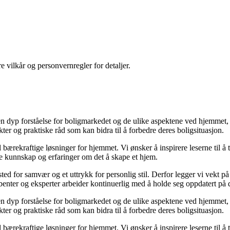
re vilkår og personvernregler for detaljer.
 dyp forståelse for boligmarkedet og de ulike aspektene ved hjemmet, øn
ikter og praktiske råd som kan bidra til å forbedre deres boligsituasjon.
til bærekraftige løsninger for hjemmet. Vi ønsker å inspirere leserne til å
le kunnskap og erfaringer om det å skape et hjem.
t sted for samvær og et uttrykk for personlig stil. Derfor legger vi vekt 
kribenter og eksperter arbeider kontinuerlig med å holde seg oppdatert på
 dyp forståelse for boligmarkedet og de ulike aspektene ved hjemmet, øn
ikter og praktiske råd som kan bidra til å forbedre deres boligsituasjon.
til bærekraftige løsninger for hjemmet. Vi ønsker å inspirere leserne til å