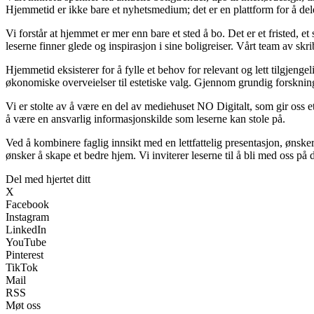
Hjemmetid er ikke bare et nyhetsmedium; det er en plattform for å de
Vi forstår at hjemmet er mer enn bare et sted å bo. Det er et fristed, e
leserne finner glede og inspirasjon i sine boligreiser. Vårt team av s
Hjemmetid eksisterer for å fylle et behov for relevant og lett tilgjen
økonomiske overveielser til estetiske valg. Gjennom grundig forskning 
Vi er stolte av å være en del av mediehuset NO Digitalt, som gir oss et s
å være en ansvarlig informasjonskilde som leserne kan stole på.
Ved å kombinere faglig innsikt med en lettfattelig presentasjon, ønsker 
ønsker å skape et bedre hjem. Vi inviterer leserne til å bli med oss på
Del med hjertet ditt
X
Facebook
Instagram
LinkedIn
YouTube
Pinterest
TikTok
Mail
RSS
Møt oss