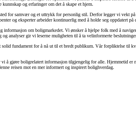
le kunnskap og erfaringer om det å skape et hjem.
t sted for samvær og et uttrykk for personlig stil. Derfor legger vi vekt 
kribenter og eksperter arbeider kontinuerlig med å holde seg oppdatert på
gelig informasjon om boligmarkedet. Vi ønsker å hjelpe folk med å navige
og analyser gir vi leserne muligheten til å ta velinformerte beslutninger
olid fundament for å nå ut til et bredt publikum. Vår forpliktelse til kval
vi å gjøre boligrelatert informasjon tilgjengelig for alle. Hjemmetid er m
 denne reisen mot en mer informert og inspirert bolighverdag.