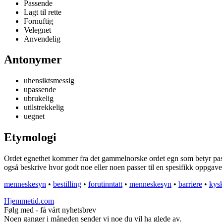
Passende
Lagt til rette
Fornuftig
Velegnet
Anvendelig
Antonymer
uhensiktsmessig
upassende
ubrukelig
utilstrekkelig
uegnet
Etymologi
Ordet egnethet kommer fra det gammelnorske ordet egn som betyr passend
også beskrive hvor godt noe eller noen passer til en spesifikk oppgave
menneskesyn
•
bestilling
•
forutinntatt
•
menneskesyn
•
barriere
•
kys
Hjemmetid.com
Følg med - få vårt nyhetsbrev
Noen ganger i måneden sender vi noe du vil ha glede av.