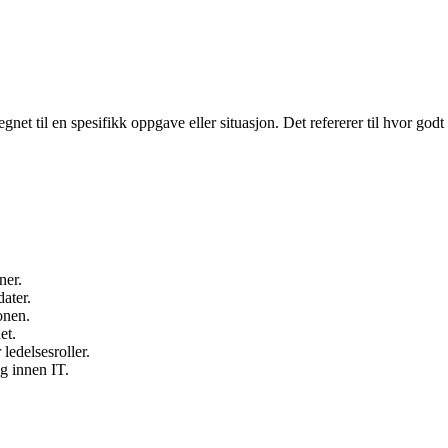
net til en spesifikk oppgave eller situasjon. Det refererer til hvor godt
ner.
ater.
onen.
et.
 ledelsesroller.
g innen IT.