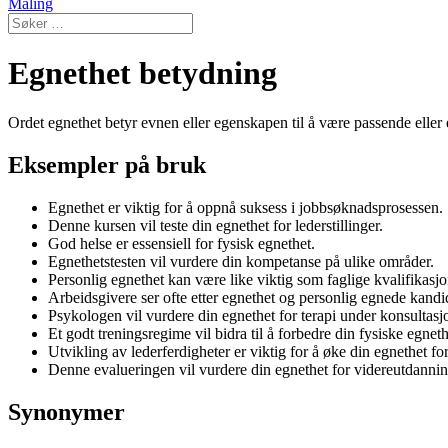
Maling
Egnethet betydning
Ordet egnethet betyr evnen eller egenskapen til å være passende eller eg
Eksempler på bruk
Egnethet er viktig for å oppnå suksess i jobbsøknadsprosessen.
Denne kursen vil teste din egnethet for lederstillinger.
God helse er essensiell for fysisk egnethet.
Egnethetstesten vil vurdere din kompetanse på ulike områder.
Personlig egnethet kan være like viktig som faglige kvalifikasjo
Arbeidsgivere ser ofte etter egnethet og personlig egnede kandid
Psykologen vil vurdere din egnethet for terapi under konsultasj
Et godt treningsregime vil bidra til å forbedre din fysiske egneth
Utvikling av lederferdigheter er viktig for å øke din egnethet for
Denne evalueringen vil vurdere din egnethet for videreutdannin
Synonymer