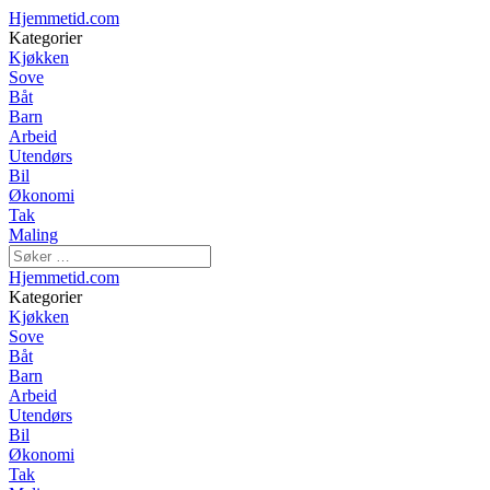
Hjemmetid.com
Kategorier
Kjøkken
Sove
Båt
Barn
Arbeid
Utendørs
Bil
Økonomi
Tak
Maling
Hjemmetid.com
Kategorier
Kjøkken
Sove
Båt
Barn
Arbeid
Utendørs
Bil
Økonomi
Tak