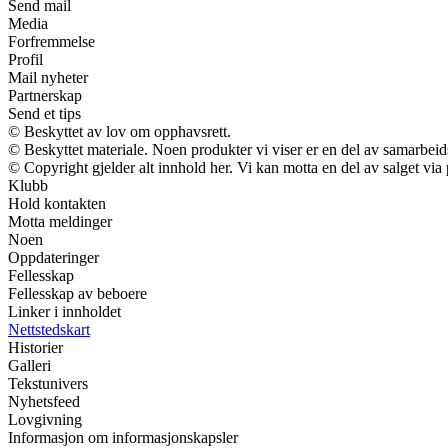
Send mail
Media
Forfremmelse
Profil
Mail nyheter
Partnerskap
Send et tips
© Beskyttet av lov om opphavsrett.
© Beskyttet materiale. Noen produkter vi viser er en del av samarbei
© Copyright gjelder alt innhold her. Vi kan motta en del av salget via p
Klubb
Hold kontakten
Motta meldinger
Noen
Oppdateringer
Fellesskap
Fellesskap av beboere
Linker i innholdet
Nettstedskart
Historier
Galleri
Tekstunivers
Nyhetsfeed
Lovgivning
Informasjon om informasjonskapsler