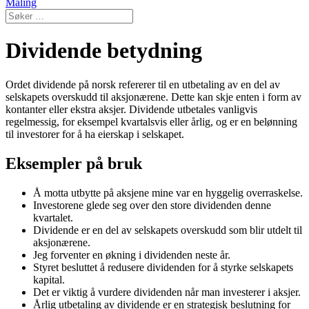
Maling
Dividende betydning
Ordet dividende på norsk refererer til en utbetaling av en del av
selskapets overskudd til aksjonærene. Dette kan skje enten i form av
kontanter eller ekstra aksjer. Dividende utbetales vanligvis
regelmessig, for eksempel kvartalsvis eller årlig, og er en belønning
til investorer for å ha eierskap i selskapet.
Eksempler på bruk
Å motta utbytte på aksjene mine var en hyggelig overraskelse.
Investorene glede seg over den store dividenden denne
kvartalet.
Dividende er en del av selskapets overskudd som blir utdelt til
aksjonærene.
Jeg forventer en økning i dividenden neste år.
Styret besluttet å redusere dividenden for å styrke selskapets
kapital.
Det er viktig å vurdere dividenden når man investerer i aksjer.
Årlig utbetaling av dividende er en strategisk beslutning for