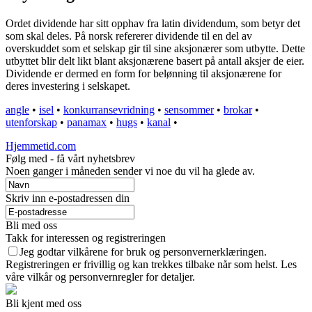
Ordet dividende har sitt opphav fra latin dividendum, som betyr det
som skal deles. På norsk refererer dividende til en del av
overskuddet som et selskap gir til sine aksjonærer som utbytte. Dette
utbyttet blir delt likt blant aksjonærene basert på antall aksjer de eier.
Dividende er dermed en form for belønning til aksjonærene for
deres investering i selskapet.
angle
•
isel
•
konkurransevridning
•
sensommer
•
brokar
•
utenforskap
•
panamax
•
hugs
•
kanal
•
Hjemmetid.com
Følg med - få vårt nyhetsbrev
Noen ganger i måneden sender vi noe du vil ha glede av.
Skriv inn e-postadressen din
Bli med oss
Takk for interessen og registreringen
Jeg godtar vilkårene for bruk og personvernerklæringen.
Registreringen er frivillig og kan trekkes tilbake når som helst. Les
våre vilkår og personvernregler for detaljer.
Bli kjent med oss