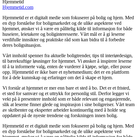
Hjemmetid
Hjemmetid.com
Hjemmetid er et digitalt medie som fokuserer på bolig og hjem. Med
en dyp forståelse for boligmarkedet og de ulike aspektene ved
hjemmet, ønsker vi å være en pålitelig kilde til informasjon for både
huseiere, leietakere og boliginteresserte. Vårt mål er å gi leserne
verdifulle innsikter og praktiske råd som kan bidra til å forbedre
deres boligsituasjon.
Vårt innhold spenner fra aktuelle boligtrender, tips til interiørdesign,
til bærekraftige løsninger for hjemmet. Vi ønsker å inspirere leserne
til å ta informerte valg, enten de vurderer å kjøpe, selge, eller pusse
opp. Hjemmetid er ikke bare et nyhetsmedium; det er en plattform
for å dele kunnskap og erfaringer om det å skape et hjem.
Vi forstår at hjemmet er mer enn bare et sted å bo. Det er et fristed,
et sted for samvær og et uttrykk for personlig stil. Derfor legger vi
vekt på å presentere innhold som er både relevant og engasjerende,
slik at leserne finner glede og inspirasjon i sine boligreiser. Vårt team
av skribenter og eksperter arbeider kontinuerlig med å holde seg
oppdatert på de nyeste trendene og forskningen innen bolig.
Hjemmetid er et digitalt medie som fokuserer på bolig og hjem. Med
en dyp forståelse for boligmarkedet og de ulike aspektene ved
hjemmet, ønsker vi å være en pålitelig kilde til informasjon for både