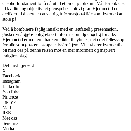
et solid fundament for å nå ut til et bredt publikum. Vår forpliktelse
til kvalitet og objektivitet gjenspeiles i alt vi gjør. Hjemmetid er
dedikert til å være en ansvarlig informasjonskilde som leserne kan
stole på.
Ved å kombinere faglig innsikt med en lettfattelig presentasjon,
ønsker vi å gjøre boligrelatert informasjon tilgjengelig for alle.
Hjemmetid er mer enn bare en kilde til nyheter; det er et fellesskap
for alle som ønsker å skape et bedre hjem. Vi inviterer leserne til å
bli med oss på denne reisen mot en mer informert og inspirert
bolighverdag.
Del med hjertet ditt
X
Facebook
Instagram
LinkedIn
YouTube
Pinterest
TikTok
Mail
RSS
Møt oss
Send mail
Media