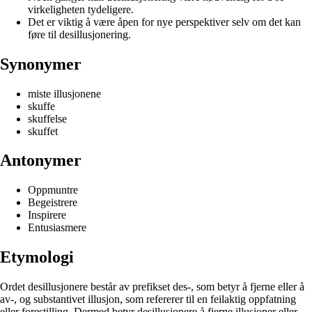
virkeligheten tydeligere.
Det er viktig å være åpen for nye perspektiver selv om det kan
føre til desillusjonering.
Synonymer
miste illusjonene
skuffe
skuffelse
skuffet
Antonymer
Oppmuntre
Begeistrere
Inspirere
Entusiasmere
Etymologi
Ordet desillusjonere består av prefikset des-, som betyr å fjerne eller å
av-, og substantivet illusjon, som refererer til en feilaktig oppfatning
eller forestilling. Dermed betyr desillusjonere å fjerne illusjoner eller