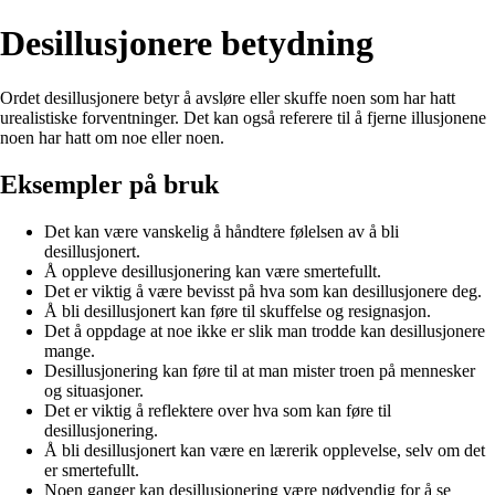
Desillusjonere betydning
Ordet desillusjonere betyr å avsløre eller skuffe noen som har hatt
urealistiske forventninger. Det kan også referere til å fjerne illusjonene
noen har hatt om noe eller noen.
Eksempler på bruk
Det kan være vanskelig å håndtere følelsen av å bli
desillusjonert.
Å oppleve desillusjonering kan være smertefullt.
Det er viktig å være bevisst på hva som kan desillusjonere deg.
Å bli desillusjonert kan føre til skuffelse og resignasjon.
Det å oppdage at noe ikke er slik man trodde kan desillusjonere
mange.
Desillusjonering kan føre til at man mister troen på mennesker
og situasjoner.
Det er viktig å reflektere over hva som kan føre til
desillusjonering.
Å bli desillusjonert kan være en lærerik opplevelse, selv om det
er smertefullt.
Noen ganger kan desillusjonering være nødvendig for å se