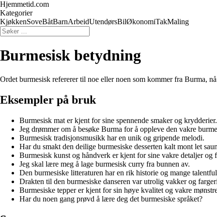
Hjemmetid.com
Kategorier
Kjøkken
Sove
Båt
Barn
Arbeid
Utendørs
Bil
Økonomi
Tak
Maling
Burmesisk betydning
Ordet burmesisk refererer til noe eller noen som kommer fra Burma, nå k
Eksempler på bruk
Burmesisk mat er kjent for sine spennende smaker og krydderier.
Jeg drømmer om å besøke Burma for å oppleve den vakre burmes
Burmesisk tradisjonsmusikk har en unik og gripende melodi.
Har du smakt den deilige burmesiske desserten kalt mont let sau
Burmesisk kunst og håndverk er kjent for sine vakre detaljer og f
Jeg skal lære meg å lage burmesisk curry fra bunnen av.
Den burmesiske litteraturen har en rik historie og mange talentfull
Drakten til den burmesiske danseren var utrolig vakker og farger
Burmesiske tepper er kjent for sin høye kvalitet og vakre mønstre
Har du noen gang prøvd å lære deg det burmesiske språket?