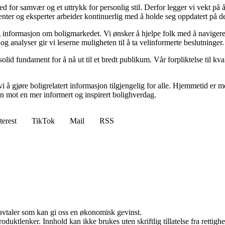
 sted for samvær og et uttrykk for personlig stil. Derfor legger vi vekt p
ibenter og eksperter arbeider kontinuerlig med å holde seg oppdatert på 
elig informasjon om boligmarkedet. Vi ønsker å hjelpe folk med å naviger
 analyser gir vi leserne muligheten til å ta velinformerte beslutninger.
id fundament for å nå ut til et bredt publikum. Vår forpliktelse til kvalit
 å gjøre boligrelatert informasjon tilgjengelig for alle. Hjemmetid er mer
sen mot en mer informert og inspirert bolighverdag.
terest
TikTok
Mail
RSS
savtaler som kan gi oss en økonomisk gevinst.
oduktlenker. Innhold kan ikke brukes uten skriftlig tillatelse fra rettigh