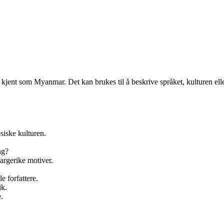
jent som Myanmar. Det kan brukes til å beskrive språket, kulturen eller
iske kulturen.
ng?
argerike motiver.
e forfattere.
ik.
.