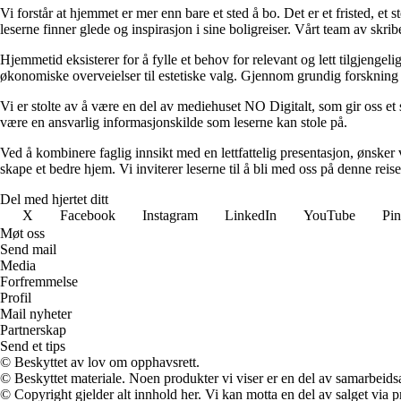
Vi forstår at hjemmet er mer enn bare et sted å bo. Det er et fristed, et
leserne finner glede og inspirasjon i sine boligreiser. Vårt team av skr
Hjemmetid eksisterer for å fylle et behov for relevant og lett tilgjeng
økonomiske overveielser til estetiske valg. Gjennom grundig forskning og
Vi er stolte av å være en del av mediehuset NO Digitalt, som gir oss et sol
være en ansvarlig informasjonskilde som leserne kan stole på.
Ved å kombinere faglig innsikt med en lettfattelig presentasjon, ønsker vi
skape et bedre hjem. Vi inviterer leserne til å bli med oss på denne rei
Del med hjertet ditt
X
Facebook
Instagram
LinkedIn
YouTube
Pin
Møt oss
Send mail
Media
Forfremmelse
Profil
Mail nyheter
Partnerskap
Send et tips
© Beskyttet av lov om opphavsrett.
© Beskyttet materiale. Noen produkter vi viser er en del av samarbeid
© Copyright gjelder alt innhold her. Vi kan motta en del av salget via pr