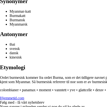
Synonymer
Myanmar-katt
Burmakatt
Burmansk
Myanmarsk
Antonymer
thai
svensk
dansk
kinesisk
Etymologi
Ordet burmesisk kommer fra ordet Burma, som er det tidligere navnet på 
kjent som Myanmar. Så burmesisk refererer til noe som er av burmesisk 
colombianer
•
panamax
•
moment
•
vanntett
•
yve
•
glattcelle
•
derav
•
Hjemmetid.com
Følg med - få vårt nyhetsbrev
Noen ganger i måneden sender vi noe du vil ha glede av.