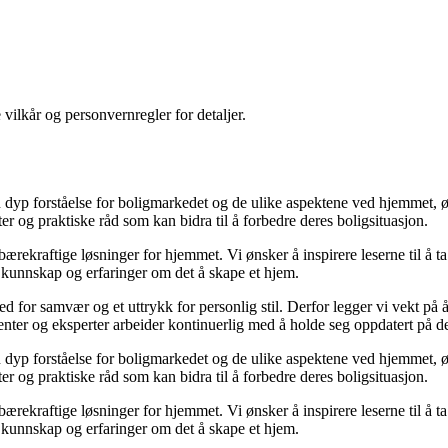
 vilkår og personvernregler for detaljer.
yp forståelse for boligmarkedet og de ulike aspektene ved hjemmet, ønsk
kter og praktiske råd som kan bidra til å forbedre deres boligsituasjon.
il bærekraftige løsninger for hjemmet. Vi ønsker å inspirere leserne til å 
 kunnskap og erfaringer om det å skape et hjem.
 sted for samvær og et uttrykk for personlig stil. Derfor legger vi vekt p
ibenter og eksperter arbeider kontinuerlig med å holde seg oppdatert på 
yp forståelse for boligmarkedet og de ulike aspektene ved hjemmet, ønsk
kter og praktiske råd som kan bidra til å forbedre deres boligsituasjon.
il bærekraftige løsninger for hjemmet. Vi ønsker å inspirere leserne til å 
 kunnskap og erfaringer om det å skape et hjem.