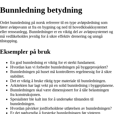
Bunnledning betydning
Ordet bunnledning på norsk refererer til en type avløpsledning som
fører avløpsvann ut fra en bygning og ned til hovedkloakksystemet
eller renseanlegg. Bunnledninger er en viktig del av avløpssystemet og
må vedlikeholdes jevnlig for å sikre effektiv drenering og unngå
tilstopping.
Eksempler på bruk
En god bunnledning er viktig for et sterkt fundament.
Hvordan kan vi forbedre bunnledningen på byggeprosjektet?
Bunnledningen på huset må kontrolleres regelmessig for å sikre
stabilitet.
Det er viktig å bruke riktig type materiale til bunnledningen.
Arkitekten har lagt vekt på en solid bunnledning i byggeplanene.
Bunnledningen skal være dimensjonert for å tåle belastningen
fra konstruksjonen.
Spesialister ble kalt inn for å undersøke tilstanden til
bunnledningen.
Hvordan påvirker jordforholdene utførelsen av bunnledningen?
Er det nødvendig å forsterke bunnledningen før vinteren