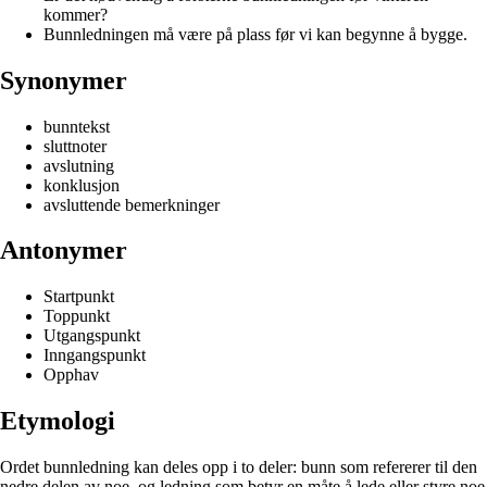
kommer?
Bunnledningen må være på plass før vi kan begynne å bygge.
Synonymer
bunntekst
sluttnoter
avslutning
konklusjon
avsluttende bemerkninger
Antonymer
Startpunkt
Toppunkt
Utgangspunkt
Inngangspunkt
Opphav
Etymologi
Ordet bunnledning kan deles opp i to deler: bunn som refererer til den
nedre delen av noe, og ledning som betyr en måte å lede eller styre noe