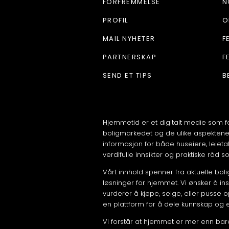
FORFREMMELSE
N
PROFIL
O
MAIL NYHETER
F
PARTNERSKAP
F
SEND ET TIPS
B
Hjemmetid er et digitalt medie som f
boligmarkedet og de ulike aspektene v
informasjon for både huseiere, leieta
verdifulle innsikter og praktiske råd s
Vårt innhold spenner fra aktuelle boligt
løsninger for hjemmet. Vi ønsker å ins
vurderer å kjøpe, selge, eller pusse
en plattform for å dele kunnskap og 
Vi forstår at hjemmet er mer enn bare