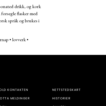
rbonated drikk, og kork
 forsegle flasker med
rsk språk og brukes i
rnap
•
lovverk
•
M
OLD KONTAKTEN
NETTSTEDSKART
OTTA MELDINGER
HISTORIER