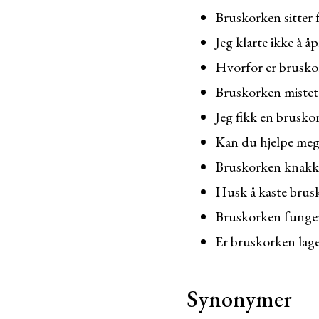
Bruskorken sitter fa
Jeg klarte ikke å 
Hvorfor er bruskor
Bruskorken mistet 
Jeg fikk en bruskor
Kan du hjelpe meg
Bruskorken knakk a
Husk å kaste brusk
Bruskorken funger
Er bruskorken laget
Synonymer