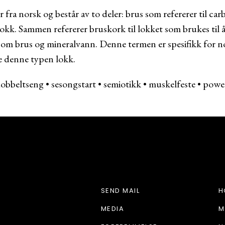
ra norsk og består av to deler: brus som refererer til ca
lokk. Sammen refererer bruskork til lokket som brukes til å
om brus og mineralvann. Denne termen er spesifikk for no
e denne typen lokk.
obbeltseng
•
sesongstart
•
semiotikk
•
muskelfeste
•
powe
HJEMMETID.CO
SEND MAIL
H
MEDIA
M