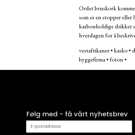
Ordet bruskork kommer f
som er en stopper eller 
karbonholdige drikker s
hverdagen for å beskriv
vestafrikaner
•
kasko
•
d
byggefirma
•
foton
•
Følg med - få vårt nyhetsbrev