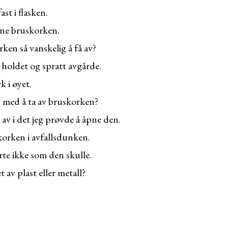
st i flasken.
åpne bruskorken.
ken så vanskelig å få av?
holdet og spratt avgårde.
k i øyet.
 med å ta av bruskorken?
v i det jeg prøvde å åpne den.
orken i avfallsdunken.
te ikke som den skulle.
 av plast eller metall?