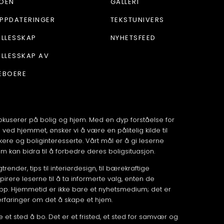
OEN
GALLERI
PPDATERINGER
TEKSTUNIVERS
ELLESSKAP
NYHETSFEED
ELLESSKAP AV
EBOERE
okuserer på bolig og hjem. Med en dyp forståelse for
ed hjemmet, ønsker vi å være en pålitelig kilde til
kere og boliginteresserte. Vårt mål er å gi leserne
om kan bidra til å forbedre deres boligsituasjon.
render, tips til interiørdesign, til bærekraftige
pirere leserne til å ta informerte valg, enten de
 opp. Hjemmetid er ikke bare et nyhetsmedium; det er
erfaringer om det å skape et hjem.
 et sted å bo. Det er et fristed, et sted for samvær og