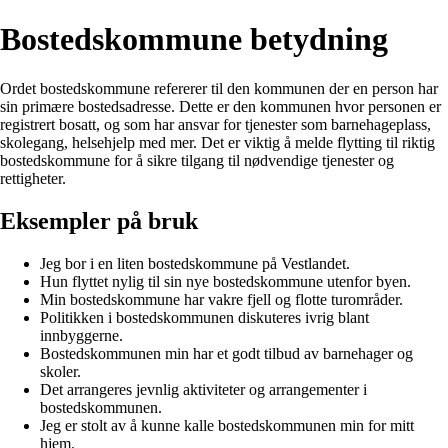
Bostedskommune betydning
Ordet bostedskommune refererer til den kommunen der en person har
sin primære bostedsadresse. Dette er den kommunen hvor personen er
registrert bosatt, og som har ansvar for tjenester som barnehageplass,
skolegang, helsehjelp med mer. Det er viktig å melde flytting til riktig
bostedskommune for å sikre tilgang til nødvendige tjenester og
rettigheter.
Eksempler på bruk
Jeg bor i en liten bostedskommune på Vestlandet.
Hun flyttet nylig til sin nye bostedskommune utenfor byen.
Min bostedskommune har vakre fjell og flotte turområder.
Politikken i bostedskommunen diskuteres ivrig blant
innbyggerne.
Bostedskommunen min har et godt tilbud av barnehager og
skoler.
Det arrangeres jevnlig aktiviteter og arrangementer i
bostedskommunen.
Jeg er stolt av å kunne kalle bostedskommunen min for mitt
hjem.