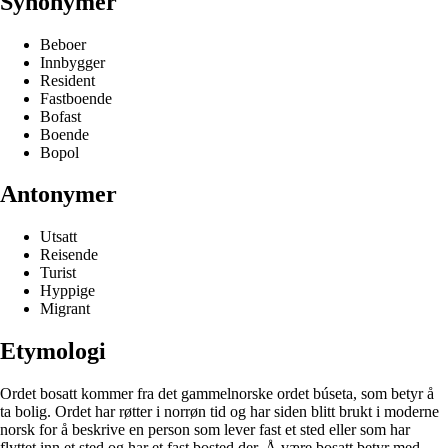
Synonymer
Beboer
Innbygger
Resident
Fastboende
Bofast
Boende
Bopol
Antonymer
Utsatt
Reisende
Turist
Hyppige
Migrant
Etymologi
Ordet bosatt kommer fra det gammelnorske ordet búseta, som betyr å
ta bolig. Ordet har røtter i norrøn tid og har siden blitt brukt i moderne
norsk for å beskrive en person som lever fast et sted eller som har
flyttet inn et sted og har et fast bosted der. Å være bosatt betyr med