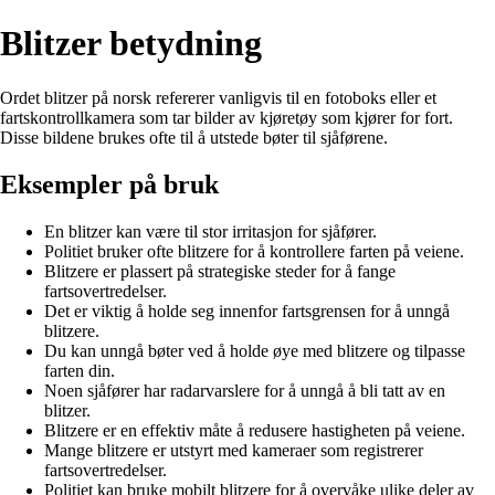
Blitzer betydning
Ordet blitzer på norsk refererer vanligvis til en fotoboks eller et
fartskontrollkamera som tar bilder av kjøretøy som kjører for fort.
Disse bildene brukes ofte til å utstede bøter til sjåførene.
Eksempler på bruk
En blitzer kan være til stor irritasjon for sjåfører.
Politiet bruker ofte blitzere for å kontrollere farten på veiene.
Blitzere er plassert på strategiske steder for å fange
fartsovertredelser.
Det er viktig å holde seg innenfor fartsgrensen for å unngå
blitzere.
Du kan unngå bøter ved å holde øye med blitzere og tilpasse
farten din.
Noen sjåfører har radarvarslere for å unngå å bli tatt av en
blitzer.
Blitzere er en effektiv måte å redusere hastigheten på veiene.
Mange blitzere er utstyrt med kameraer som registrerer
fartsovertredelser.
Politiet kan bruke mobilt blitzere for å overvåke ulike deler av