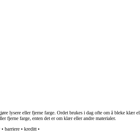
e lysere eller fjerne farge. Ordet brukes i dag ofte om å bleke klær elle
er fjerne farge, enten det er om klær eller andre materialer.
v
•
barriere
•
kreditt
•