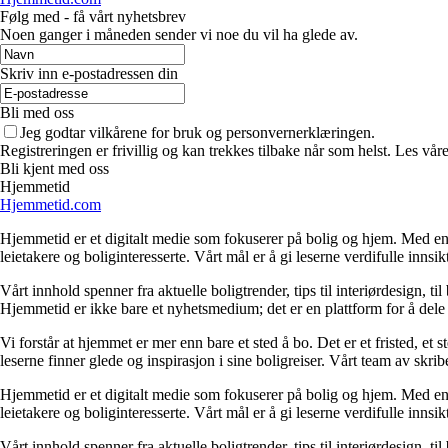
Følg med - få vårt nyhetsbrev
Noen ganger i måneden sender vi noe du vil ha glede av.
Skriv inn e-postadressen din
Bli med oss
Jeg godtar vilkårene for bruk og personvernerklæringen.
Registreringen er frivillig og kan trekkes tilbake når som helst. Les våre
Bli kjent med oss
Hjemmetid
Hjemmetid.com
Hjemmetid er et digitalt medie som fokuserer på bolig og hjem. Med en d
leietakere og boliginteresserte. Vårt mål er å gi leserne verdifulle innsi
Vårt innhold spenner fra aktuelle boligtrender, tips til interiørdesign, t
Hjemmetid er ikke bare et nyhetsmedium; det er en plattform for å dele
Vi forstår at hjemmet er mer enn bare et sted å bo. Det er et fristed, et
leserne finner glede og inspirasjon i sine boligreiser. Vårt team av skr
Hjemmetid er et digitalt medie som fokuserer på bolig og hjem. Med en d
leietakere og boliginteresserte. Vårt mål er å gi leserne verdifulle innsi
Vårt innhold spenner fra aktuelle boligtrender, tips til interiørdesign, t