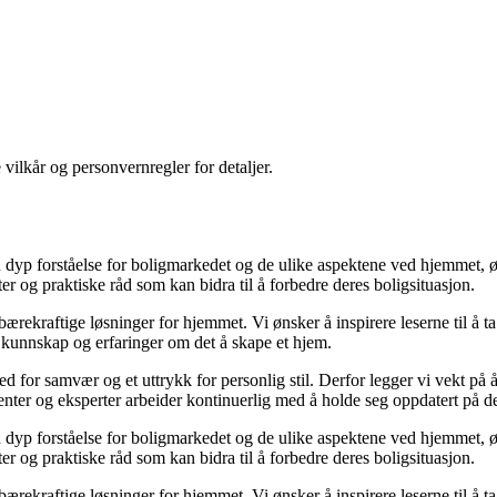
 vilkår og personvernregler for detaljer.
yp forståelse for boligmarkedet og de ulike aspektene ved hjemmet, ønsk
kter og praktiske råd som kan bidra til å forbedre deres boligsituasjon.
il bærekraftige løsninger for hjemmet. Vi ønsker å inspirere leserne til å 
 kunnskap og erfaringer om det å skape et hjem.
 sted for samvær og et uttrykk for personlig stil. Derfor legger vi vekt p
ibenter og eksperter arbeider kontinuerlig med å holde seg oppdatert på 
yp forståelse for boligmarkedet og de ulike aspektene ved hjemmet, ønsk
kter og praktiske råd som kan bidra til å forbedre deres boligsituasjon.
il bærekraftige løsninger for hjemmet. Vi ønsker å inspirere leserne til å 