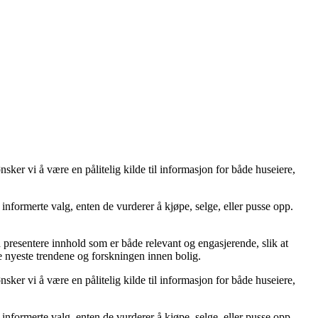
er vi å være en pålitelig kilde til informasjon for både huseiere,
ta informerte valg, enten de vurderer å kjøpe, selge, eller pusse opp.
å å presentere innhold som er både relevant og engasjerende, slik at
de nyeste trendene og forskningen innen bolig.
er vi å være en pålitelig kilde til informasjon for både huseiere,
ta informerte valg, enten de vurderer å kjøpe, selge, eller pusse opp.