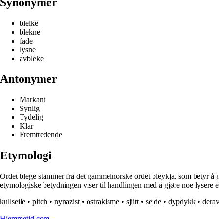
Synonymer
bleike
blekne
fade
lysne
avbleke
Antonymer
Markant
Synlig
Tydelig
Klar
Fremtredende
Etymologi
Ordet blege stammer fra det gammelnorske ordet bleykja, som betyr å gjør
etymologiske betydningen viser til handlingen med å gjøre noe lysere ell
kullseile
•
pitch
•
nynazist
•
ostrakisme
•
sjiitt
•
seide
•
dypdykk
•
dera
Hjemmetid.com