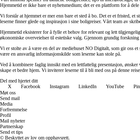
Hjemmetid er ikke bare et nyhetsmedium; det er en plattform for å dele
Vi forstår at hjemmet er mer enn bare et sted å bo. Det er et fristed, et
leserne finner glede og inspirasjon i sine boligreiser. Vårt team av skr
Hjemmetid eksisterer for å fylle et behov for relevant og lett tilgjeng
økonomiske overveielser til estetiske valg. Gjennom grundig forskning og
Vi er stolte av å være en del av mediehuset NO Digitalt, som gir oss et sol
være en ansvarlig informasjonskilde som leserne kan stole på.
Ved å kombinere faglig innsikt med en lettfattelig presentasjon, ønsker vi
skape et bedre hjem. Vi inviterer leserne til å bli med oss på denne rei
Del med hjertet ditt
X
Facebook
Instagram
LinkedIn
YouTube
Pin
Møt oss
Send mail
Media
Forfremmelse
Profil
Mail nyheter
Partnerskap
Send et tips
© Beskyttet av lov om opphavsrett.