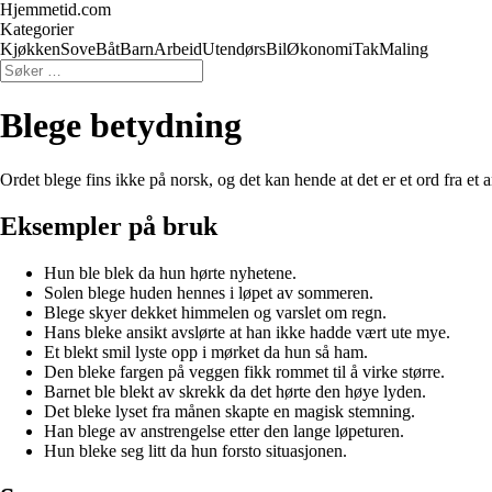
Hjemmetid.com
Kategorier
Kjøkken
Sove
Båt
Barn
Arbeid
Utendørs
Bil
Økonomi
Tak
Maling
Blege betydning
Ordet blege fins ikke på norsk, og det kan hende at det er et ord fra et
Eksempler på bruk
Hun ble blek da hun hørte nyhetene.
Solen blege huden hennes i løpet av sommeren.
Blege skyer dekket himmelen og varslet om regn.
Hans bleke ansikt avslørte at han ikke hadde vært ute mye.
Et blekt smil lyste opp i mørket da hun så ham.
Den bleke fargen på veggen fikk rommet til å virke større.
Barnet ble blekt av skrekk da det hørte den høye lyden.
Det bleke lyset fra månen skapte en magisk stemning.
Han blege av anstrengelse etter den lange løpeturen.
Hun bleke seg litt da hun forsto situasjonen.