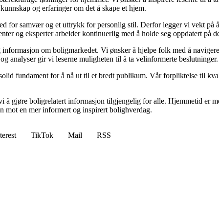
 kunnskap og erfaringer om det å skape et hjem.
 sted for samvær og et uttrykk for personlig stil. Derfor legger vi vekt p
ibenter og eksperter arbeider kontinuerlig med å holde seg oppdatert på 
elig informasjon om boligmarkedet. Vi ønsker å hjelpe folk med å naviger
 analyser gir vi leserne muligheten til å ta velinformerte beslutninger.
id fundament for å nå ut til et bredt publikum. Vår forpliktelse til kvalit
 å gjøre boligrelatert informasjon tilgjengelig for alle. Hjemmetid er mer
sen mot en mer informert og inspirert bolighverdag.
terest
TikTok
Mail
RSS