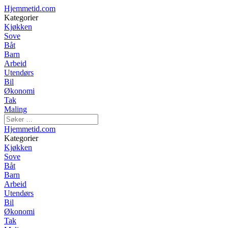
Hjemmetid.com
Kategorier
Kjøkken
Sove
Båt
Barn
Arbeid
Utendørs
Bil
Økonomi
Tak
Maling
Hjemmetid.com
Kategorier
Kjøkken
Sove
Båt
Barn
Arbeid
Utendørs
Bil
Økonomi
Tak