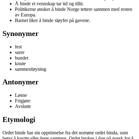
Å binde et vennskap tar tid og tillit.
Politikerne ønsker å binde Norge tettere sammen med resten
av Europa.
Barnet liker å binde sløyfer på gavene.
Synonymer
fest
surre
bundet
knute
sammenføyning
Antonymer
Løsne
Frigjøre
Avslutte
Etymologi
Ordet binde har sin opprinnelse fra det norrøne ordet binda, som
betyr å knytte eller feste sammen. Ordet brukes i dag på norsk for å