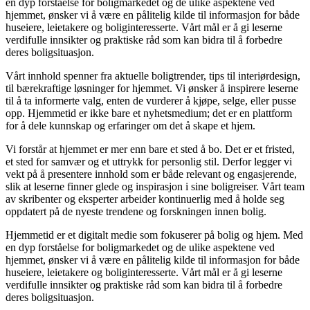
en dyp forståelse for boligmarkedet og de ulike aspektene ved
hjemmet, ønsker vi å være en pålitelig kilde til informasjon for både
huseiere, leietakere og boliginteresserte. Vårt mål er å gi leserne
verdifulle innsikter og praktiske råd som kan bidra til å forbedre
deres boligsituasjon.
Vårt innhold spenner fra aktuelle boligtrender, tips til interiørdesign,
til bærekraftige løsninger for hjemmet. Vi ønsker å inspirere leserne
til å ta informerte valg, enten de vurderer å kjøpe, selge, eller pusse
opp. Hjemmetid er ikke bare et nyhetsmedium; det er en plattform
for å dele kunnskap og erfaringer om det å skape et hjem.
Vi forstår at hjemmet er mer enn bare et sted å bo. Det er et fristed,
et sted for samvær og et uttrykk for personlig stil. Derfor legger vi
vekt på å presentere innhold som er både relevant og engasjerende,
slik at leserne finner glede og inspirasjon i sine boligreiser. Vårt team
av skribenter og eksperter arbeider kontinuerlig med å holde seg
oppdatert på de nyeste trendene og forskningen innen bolig.
Hjemmetid er et digitalt medie som fokuserer på bolig og hjem. Med
en dyp forståelse for boligmarkedet og de ulike aspektene ved
hjemmet, ønsker vi å være en pålitelig kilde til informasjon for både
huseiere, leietakere og boliginteresserte. Vårt mål er å gi leserne
verdifulle innsikter og praktiske råd som kan bidra til å forbedre
deres boligsituasjon.