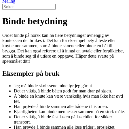
Maling
Binde betydning
Ordet binde på norsk kan ha flere betydninger avhengig av
konteksten det brukes i. Det kan for eksempel bety å feste eller
knytte noe sammen, som å binde skoene eller binde en båt til
brygga. Det kan også referere til å inngå en avtale eller forpliktelse,
som å binde seg til å utføre en oppgave. Håper dette svarte på
spørsmålet ditt!
Eksempler på bruk
Jeg må binde skolissene mine før jeg går ut.
Det er viktig å binde båten godt før man drar på sjøen.
Å binde en knute kan være vanskelig hvis man ikke har øvd
før.
Han prøvde å binde sammen alle trådene i historien.
Kjærligheten kan binde mennesker sammen på en sterk måte.
Det er viktig å binde fast lasten på lastebilen for sikker
transport.
Han prøvde å binde sammen alle løse tråder i prosjektet.