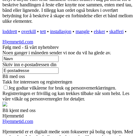
beskrive handlingen å feste eller knytte noe sammen, enten med tau,
bånd eller lignende. I tillegg kan ordet også brukes i overført
betydning for å beskrive å skape en forbindelse eller et bånd mellom
ulike elementer.
loddrett
•
overkill
•
tett
•
installasjon
•
mangle
•
elsker
•
skafferi
•
Hjemmetid.com
Følg med - få vårt nyhetsbrev
Noen ganger i måneden sender vi noe du vil ha glede av.
Skriv inn e-postadressen din
Bli med oss
Takk for interessen og registreringen
Jeg godtar vilkårene for bruk og personvernerklæringen.
Registreringen er frivillig og kan trekkes tilbake når som helst. Les
våre vilkår og personvernregler for detaljer.
Bli kjent med oss
Hjemmetid
Hjemmetid.com
Hjemmetid er et digitalt medie som fokuserer på bolig og hjem. Med