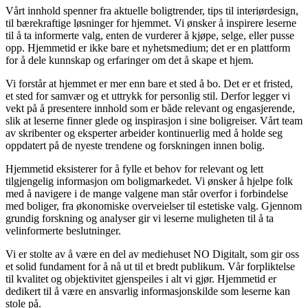
Vårt innhold spenner fra aktuelle boligtrender, tips til interiørdesign,
til bærekraftige løsninger for hjemmet. Vi ønsker å inspirere leserne
til å ta informerte valg, enten de vurderer å kjøpe, selge, eller pusse
opp. Hjemmetid er ikke bare et nyhetsmedium; det er en plattform
for å dele kunnskap og erfaringer om det å skape et hjem.
Vi forstår at hjemmet er mer enn bare et sted å bo. Det er et fristed,
et sted for samvær og et uttrykk for personlig stil. Derfor legger vi
vekt på å presentere innhold som er både relevant og engasjerende,
slik at leserne finner glede og inspirasjon i sine boligreiser. Vårt team
av skribenter og eksperter arbeider kontinuerlig med å holde seg
oppdatert på de nyeste trendene og forskningen innen bolig.
Hjemmetid eksisterer for å fylle et behov for relevant og lett
tilgjengelig informasjon om boligmarkedet. Vi ønsker å hjelpe folk
med å navigere i de mange valgene man står overfor i forbindelse
med boliger, fra økonomiske overveielser til estetiske valg. Gjennom
grundig forskning og analyser gir vi leserne muligheten til å ta
velinformerte beslutninger.
Vi er stolte av å være en del av mediehuset NO Digitalt, som gir oss
et solid fundament for å nå ut til et bredt publikum. Vår forpliktelse
til kvalitet og objektivitet gjenspeiles i alt vi gjør. Hjemmetid er
dedikert til å være en ansvarlig informasjonskilde som leserne kan
stole på.