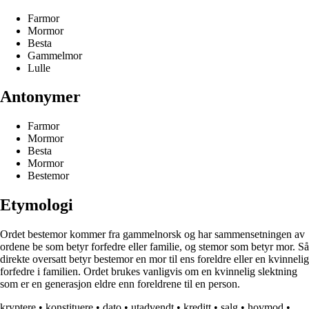
Farmor
Mormor
Besta
Gammelmor
Lulle
Antonymer
Farmor
Mormor
Besta
Mormor
Bestemor
Etymologi
Ordet bestemor kommer fra gammelnorsk og har sammensetningen av
ordene be som betyr forfedre eller familie, og stemor som betyr mor. Så
direkte oversatt betyr bestemor en mor til ens foreldre eller en kvinnelig
forfedre i familien. Ordet brukes vanligvis om en kvinnelig slektning
som er en generasjon eldre enn foreldrene til en person.
kryptere
•
konstituere
•
dato
•
utadvendt
•
kreditt
•
salg
•
hovmod
•