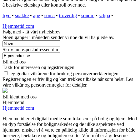
å beskrive eierskap eller kontroll over noe.
fryd
•
snakke
•
ape
•
soma
•
troverdig
•
sondre
•
schpa
•
Hjemmetid.com
Følg med - få vårt nyhetsbrev
Noen ganger i måneden sender vi noe du vil ha glede av.
Skriv inn e-postadressen din
Bli med oss
Takk for interessen og registreringen
Jeg godtar vilkårene for bruk og personvernerklæringen.
Registreringen er frivillig og kan trekkes tilbake når som helst. Les
våre vilkår og personvernregler for detaljer.
Bli kjent med oss
Hjemmetid
Hjemmetid.com
Hjemmetid er et digitalt medie som fokuserer på bolig og hjem. Med
en dyp forståelse for boligmarkedet og de ulike aspektene ved
hjemmet, ønsker vi å være en pålitelig kilde til informasjon for både
huseiere, leietakere og boliginteresserte. Vårt mål er å gi leserne