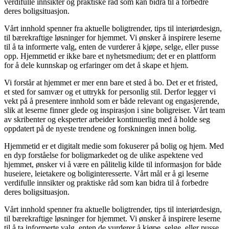
verdifulle innsikter og praktiske råd som kan bidra til å forbedre
deres boligsituasjon.
Vårt innhold spenner fra aktuelle boligtrender, tips til interiørdesign,
til bærekraftige løsninger for hjemmet. Vi ønsker å inspirere leserne
til å ta informerte valg, enten de vurderer å kjøpe, selge, eller pusse
opp. Hjemmetid er ikke bare et nyhetsmedium; det er en plattform
for å dele kunnskap og erfaringer om det å skape et hjem.
Vi forstår at hjemmet er mer enn bare et sted å bo. Det er et fristed,
et sted for samvær og et uttrykk for personlig stil. Derfor legger vi
vekt på å presentere innhold som er både relevant og engasjerende,
slik at leserne finner glede og inspirasjon i sine boligreiser. Vårt team
av skribenter og eksperter arbeider kontinuerlig med å holde seg
oppdatert på de nyeste trendene og forskningen innen bolig.
Hjemmetid er et digitalt medie som fokuserer på bolig og hjem. Med
en dyp forståelse for boligmarkedet og de ulike aspektene ved
hjemmet, ønsker vi å være en pålitelig kilde til informasjon for både
huseiere, leietakere og boliginteresserte. Vårt mål er å gi leserne
verdifulle innsikter og praktiske råd som kan bidra til å forbedre
deres boligsituasjon.
Vårt innhold spenner fra aktuelle boligtrender, tips til interiørdesign,
til bærekraftige løsninger for hjemmet. Vi ønsker å inspirere leserne
til å ta informerte valg, enten de vurderer å kjøpe, selge, eller pusse