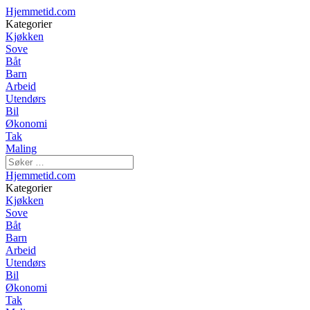
Hjemmetid.com
Kategorier
Kjøkken
Sove
Båt
Barn
Arbeid
Utendørs
Bil
Økonomi
Tak
Maling
Hjemmetid.com
Kategorier
Kjøkken
Sove
Båt
Barn
Arbeid
Utendørs
Bil
Økonomi
Tak