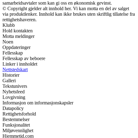
samarbeidsavtaler som kan gi oss en økonomisk gevinst.
© Copyright gjelder alt innhold her. Vi kan motta en del av salget
via produktlenker. Innhold kan ikke brukes uten skriftlig tillatelse fra
rettighetshaveren.
Klubb
Hold kontakten
Motta meldinger
Noen
Oppdateringer
Fellesskap
Fellesskap av beboere
Linker i innholdet
Nettstedskart
Historier
Galleri
Tekstunivers
Nyhetsfeed
Lovgivning
Informasjon om informasjonskapsler
Datapolicy
Rettighetsforhold
Bestemmelser
Funksjonalitet
Miljøvennlighet
Hjemmetid.com