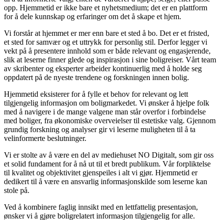
opp. Hjemmetid er ikke bare et nyhetsmedium; det er en plattform
for å dele kunnskap og erfaringer om det å skape et hjem.
Vi forstår at hjemmet er mer enn bare et sted å bo. Det er et fristed,
et sted for samvær og et uttrykk for personlig stil. Derfor legger vi
vekt på å presentere innhold som er både relevant og engasjerende,
slik at leserne finner glede og inspirasjon i sine boligreiser. Vårt team
av skribenter og eksperter arbeider kontinuerlig med å holde seg
oppdatert på de nyeste trendene og forskningen innen bolig.
Hjemmetid eksisterer for å fylle et behov for relevant og lett
tilgjengelig informasjon om boligmarkedet. Vi ønsker å hjelpe folk
med å navigere i de mange valgene man står overfor i forbindelse
med boliger, fra økonomiske overveielser til estetiske valg. Gjennom
grundig forskning og analyser gir vi leserne muligheten til å ta
velinformerte beslutninger.
Vi er stolte av å være en del av mediehuset NO Digitalt, som gir oss
et solid fundament for å nå ut til et bredt publikum. Vår forpliktelse
til kvalitet og objektivitet gjenspeiles i alt vi gjør. Hjemmetid er
dedikert til å være en ansvarlig informasjonskilde som leserne kan
stole på.
Ved å kombinere faglig innsikt med en lettfattelig presentasjon,
ønsker vi å gjøre boligrelatert informasjon tilgjengelig for alle.