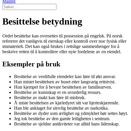
Maling
Besittelse betydning
Ordet besittelse kan oversettes til possession på engelsk. På norsk
refererer det vanligvis til eierskap eller kontroll over noe fysisk eller
immaterielt. Det kan også brukes i rettslige sammenhenger for å
beskrive retten til å kontrollere eller nyte fordelene av en eiendel.
Eksempler på bruk
Besittelse av verdifulle eiendeler kan føre til økt ansvar.
Han mistet besittelsen av huset etter langvarig rettstvist.
Hun kjempet for å bevare besittelsen av familiearven.
Besittelse av kunnskap er en uvurderlig ressurs.
Besittelse av makt kan føre til misbruk.
Å miste besittelsen av kjæledyret sitt var hjerteskjærende.
Han ble anklaget for ulovlig besittelse av narkotika.
Besittelse av dyder som ærlighet og ydmykhet bør settes høyt.
Jeg tok besittelse av den gamle leiligheten i sentrum.
Besittelse av sjeldne antikviteter var alltid hans lidenskap.