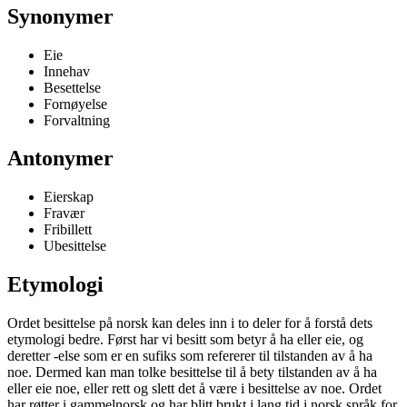
Synonymer
Eie
Innehav
Besettelse
Fornøyelse
Forvaltning
Antonymer
Eierskap
Fravær
Fribillett
Ubesittelse
Etymologi
Ordet besittelse på norsk kan deles inn i to deler for å forstå dets
etymologi bedre. Først har vi besitt som betyr å ha eller eie, og
deretter -else som er en sufiks som refererer til tilstanden av å ha
noe. Dermed kan man tolke besittelse til å bety tilstanden av å ha
eller eie noe, eller rett og slett det å være i besittelse av noe. Ordet
har røtter i gammelnorsk og har blitt brukt i lang tid i norsk språk for