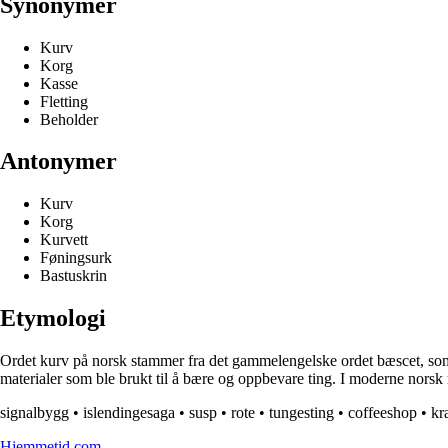
Synonymer
Kurv
Korg
Kasse
Fletting
Beholder
Antonymer
Kurv
Korg
Kurvett
Føningsurk
Bastuskrin
Etymologi
Ordet kurv på norsk stammer fra det gammelengelske ordet bæscet, som igj
materialer som ble brukt til å bære og oppbevare ting. I moderne norsk ref
signalbygg
•
islendingesaga
•
susp
•
rote
•
tungesting
•
coffeeshop
•
kr
Hjemmetid.com