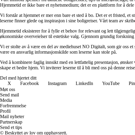
Hjemmetid er ikke bare et nyhetsmedium; det er en plattform for å dele
Vi forstår at hjemmet er mer enn bare et sted å bo. Det er et fristed, et
leserne finner glede og inspirasjon i sine boligreiser. Vårt team av skr
Hjemmetid eksisterer for å fylle et behov for relevant og lett tilgjeng
økonomiske overveielser til estetiske valg. Gjennom grundig forskning og
Vi er stolte av å være en del av mediehuset NO Digitalt, som gir oss et sol
være en ansvarlig informasjonskilde som leserne kan stole på.
Ved å kombinere faglig innsikt med en lettfattelig presentasjon, ønsker vi
skape et bedre hjem. Vi inviterer leserne til å bli med oss på denne rei
Del med hjertet ditt
X
Facebook
Instagram
LinkedIn
YouTube
Pin
Møt oss
Send mail
Media
Forfremmelse
Profil
Mail nyheter
Partnerskap
Send et tips
© Beskyttet av lov om opphavsrett.