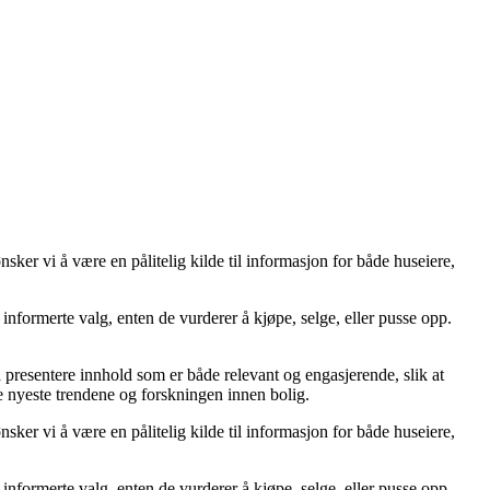
er vi å være en pålitelig kilde til informasjon for både huseiere,
ta informerte valg, enten de vurderer å kjøpe, selge, eller pusse opp.
å å presentere innhold som er både relevant og engasjerende, slik at
de nyeste trendene og forskningen innen bolig.
er vi å være en pålitelig kilde til informasjon for både huseiere,
ta informerte valg, enten de vurderer å kjøpe, selge, eller pusse opp.