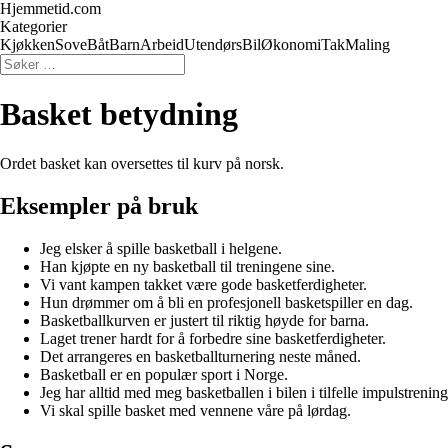
Hjemmetid.com
Kategorier
Kjøkken
Sove
Båt
Barn
Arbeid
Utendørs
Bil
Økonomi
Tak
Maling
Basket betydning
Ordet basket kan oversettes til kurv på norsk.
Eksempler på bruk
Jeg elsker å spille basketball i helgene.
Han kjøpte en ny basketball til treningene sine.
Vi vant kampen takket være gode basketferdigheter.
Hun drømmer om å bli en profesjonell basketspiller en dag.
Basketballkurven er justert til riktig høyde for barna.
Laget trener hardt for å forbedre sine basketferdigheter.
Det arrangeres en basketballturnering neste måned.
Basketball er en populær sport i Norge.
Jeg har alltid med meg basketballen i bilen i tilfelle impulstrening
Vi skal spille basket med vennene våre på lørdag.