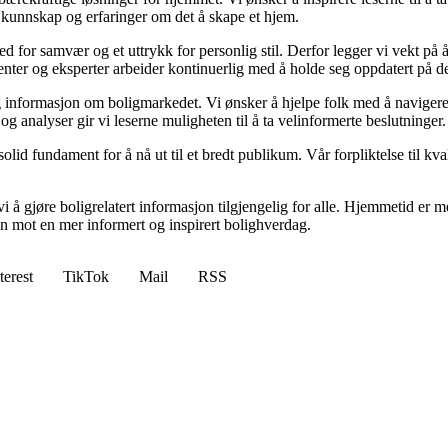
 kunnskap og erfaringer om det å skape et hjem.
 sted for samvær og et uttrykk for personlig stil. Derfor legger vi vekt p
ibenter og eksperter arbeider kontinuerlig med å holde seg oppdatert på 
elig informasjon om boligmarkedet. Vi ønsker å hjelpe folk med å naviger
 analyser gir vi leserne muligheten til å ta velinformerte beslutninger.
id fundament for å nå ut til et bredt publikum. Vår forpliktelse til kvalit
 å gjøre boligrelatert informasjon tilgjengelig for alle. Hjemmetid er mer
sen mot en mer informert og inspirert bolighverdag.
terest
TikTok
Mail
RSS