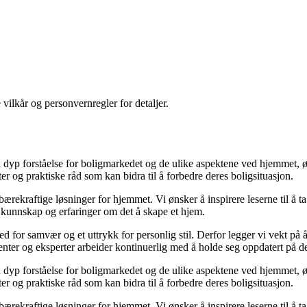
 vilkår og personvernregler for detaljer.
yp forståelse for boligmarkedet og de ulike aspektene ved hjemmet, ønsk
kter og praktiske råd som kan bidra til å forbedre deres boligsituasjon.
il bærekraftige løsninger for hjemmet. Vi ønsker å inspirere leserne til å 
 kunnskap og erfaringer om det å skape et hjem.
 sted for samvær og et uttrykk for personlig stil. Derfor legger vi vekt p
ibenter og eksperter arbeider kontinuerlig med å holde seg oppdatert på 
yp forståelse for boligmarkedet og de ulike aspektene ved hjemmet, ønsk
kter og praktiske råd som kan bidra til å forbedre deres boligsituasjon.
il bærekraftige løsninger for hjemmet. Vi ønsker å inspirere leserne til å 