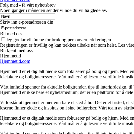
Følg med - få vårt nyhetsbrev
Noen ganger i måneden sender vi noe du vil ha glede av.
Skriv inn e-postadressen din
Bli med oss
Jeg godtar vilkårene for bruk og personvernerklæringen.
Registreringen er frivillig og kan trekkes tilbake når som helst. Les våre
Bli kjent med oss
Hjemmetid
Hjemmetid.com
Hjemmetid er et digitalt medie som fokuserer på bolig og hjem. Med en d
leietakere og boliginteresserte. Vårt mål er å gi leserne verdifulle innsi
Vårt innhold spenner fra aktuelle boligtrender, tips til interiørdesign, t
Hjemmetid er ikke bare et nyhetsmedium; det er en plattform for å dele
Vi forstår at hjemmet er mer enn bare et sted å bo. Det er et fristed, et
leserne finner glede og inspirasjon i sine boligreiser. Vårt team av skr
Hjemmetid er et digitalt medie som fokuserer på bolig og hjem. Med en d
leietakere og boliginteresserte. Vårt mål er å gi leserne verdifulle innsi
Vårt innhold spenner fra aktuelle boligtrender, tips til interiørdesign, t