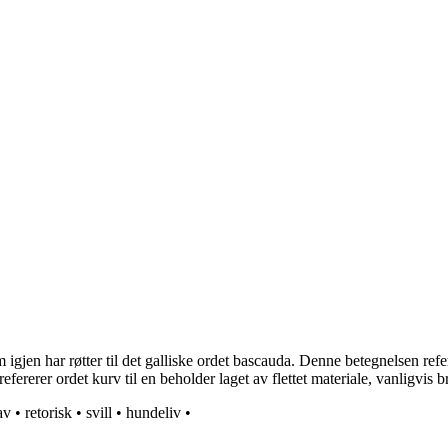
en har røtter til det galliske ordet bascauda. Denne betegnelsen referert
ererer ordet kurv til en beholder laget av flettet materiale, vanligvis br
av
•
retorisk
•
svill
•
hundeliv
•