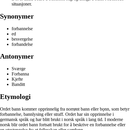
situasjoner.
Synonymer
forbannelse
ed
besvergelse
forbandelse
Antonymer
Sværge
Forbanna
Kjefte
Banditt
Etymologi
Ordet bann kommer opprinnelig fra norrønt bann eller bǫnn, som betyr
forbannelse, bannlysing eller straff. Ordet har sin opprinnelse i
germansk språk og har blitt brukt i norsk språk i lang tid. I moderne
norsk blir ordet bann fortsatt brukt for å beskrive en forbannelse eller
en utestengelse fra et fellesskap eller samfunn.