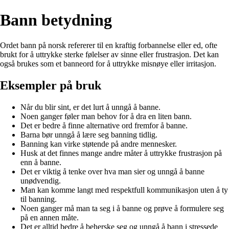
Bann betydning
Ordet bann på norsk refererer til en kraftig forbannelse eller ed, ofte
brukt for å uttrykke sterke følelser av sinne eller frustrasjon. Det kan
også brukes som et banneord for å uttrykke misnøye eller irritasjon.
Eksempler på bruk
Når du blir sint, er det lurt å unngå å banne.
Noen ganger føler man behov for å dra en liten bann.
Det er bedre å finne alternative ord fremfor å banne.
Barna bør unngå å lære seg banning tidlig.
Banning kan virke støtende på andre mennesker.
Husk at det finnes mange andre måter å uttrykke frustrasjon på
enn å banne.
Det er viktig å tenke over hva man sier og unngå å banne
unødvendig.
Man kan komme langt med respektfull kommunikasjon uten å ty
til banning.
Noen ganger må man ta seg i å banne og prøve å formulere seg
på en annen måte.
Det er alltid bedre å beherske seg og unngå å bann i stressede