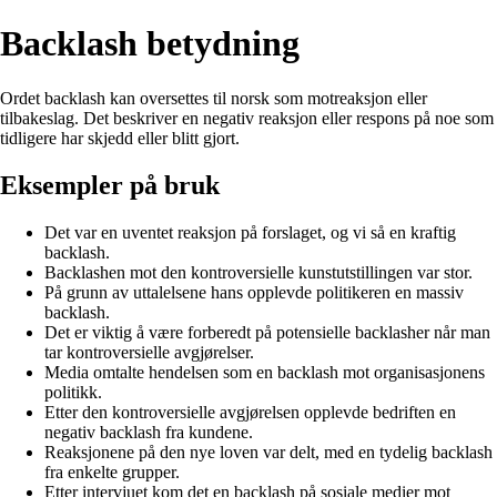
Backlash betydning
Ordet backlash kan oversettes til norsk som motreaksjon eller
tilbakeslag. Det beskriver en negativ reaksjon eller respons på noe som
tidligere har skjedd eller blitt gjort.
Eksempler på bruk
Det var en uventet reaksjon på forslaget, og vi så en kraftig
backlash.
Backlashen mot den kontroversielle kunstutstillingen var stor.
På grunn av uttalelsene hans opplevde politikeren en massiv
backlash.
Det er viktig å være forberedt på potensielle backlasher når man
tar kontroversielle avgjørelser.
Media omtalte hendelsen som en backlash mot organisasjonens
politikk.
Etter den kontroversielle avgjørelsen opplevde bedriften en
negativ backlash fra kundene.
Reaksjonene på den nye loven var delt, med en tydelig backlash
fra enkelte grupper.
Etter intervjuet kom det en backlash på sosiale medier mot