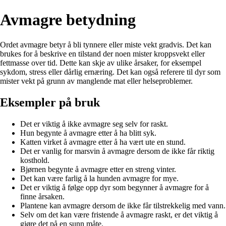
Avmagre betydning
Ordet avmagre betyr å bli tynnere eller miste vekt gradvis. Det kan
brukes for å beskrive en tilstand der noen mister kroppsvekt eller
fettmasse over tid. Dette kan skje av ulike årsaker, for eksempel
sykdom, stress eller dårlig ernæring. Det kan også referere til dyr som
mister vekt på grunn av manglende mat eller helseproblemer.
Eksempler på bruk
Det er viktig å ikke avmagre seg selv for raskt.
Hun begynte å avmagre etter å ha blitt syk.
Katten virket å avmagre etter å ha vært ute en stund.
Det er vanlig for marsvin å avmagre dersom de ikke får riktig
kosthold.
Bjørnen begynte å avmagre etter en streng vinter.
Det kan være farlig å la hunden avmagre for mye.
Det er viktig å følge opp dyr som begynner å avmagre for å
finne årsaken.
Plantene kan avmagre dersom de ikke får tilstrekkelig med vann.
Selv om det kan være fristende å avmagre raskt, er det viktig å
gjøre det på en sunn måte.