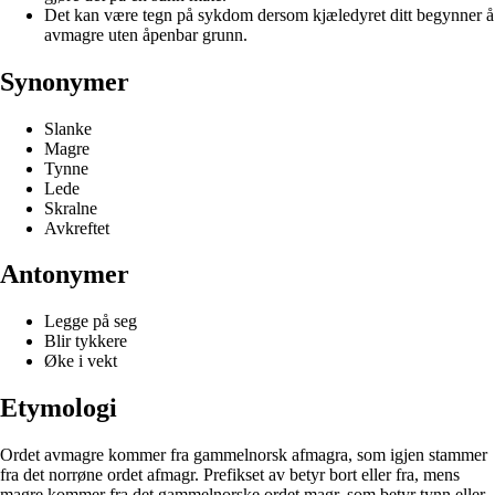
Det kan være tegn på sykdom dersom kjæledyret ditt begynner å
avmagre uten åpenbar grunn.
Synonymer
Slanke
Magre
Tynne
Lede
Skralne
Avkreftet
Antonymer
Legge på seg
Blir tykkere
Øke i vekt
Etymologi
Ordet avmagre kommer fra gammelnorsk afmagra, som igjen stammer
fra det norrøne ordet afmagr. Prefikset av betyr bort eller fra, mens
magre kommer fra det gammelnorske ordet magr, som betyr tynn eller