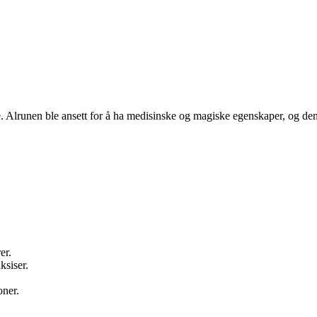
e. Alrunen ble ansett for å ha medisinske og magiske egenskaper, og den 
er.
ksiser.
oner.