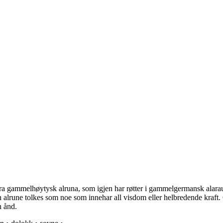
a gammelhøytysk alruna, som igjen har røtter i gammelgermansk alarauna
 alrune tolkes som noe som innehar all visdom eller helbredende kraft. O
n ånd.