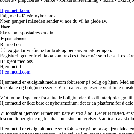
boblete
•
prepubertet
•
blinke
•
konkurransevridning
•
razzia
•
okklusj
Hjemmetid.com
Følg med - få vårt nyhetsbrev
Noen ganger i måneden sender vi noe du vil ha glede av.
Skriv inn e-postadressen din
Bli med oss
Jeg godtar vilkårene for bruk og personvernerklæringen.
Registreringen er frivillig og kan trekkes tilbake når som helst. Les våre
Bli kjent med oss
Hjemmetid
Hjemmetid.com
Hjemmetid er et digitalt medie som fokuserer på bolig og hjem. Med en d
leietakere og boliginteresserte. Vårt mål er å gi leserne verdifulle innsi
Vårt innhold spenner fra aktuelle boligtrender, tips til interiørdesign, t
Hjemmetid er ikke bare et nyhetsmedium; det er en plattform for å dele
Vi forstår at hjemmet er mer enn bare et sted å bo. Det er et fristed, et
leserne finner glede og inspirasjon i sine boligreiser. Vårt team av skr
Hjemmetid er et digitalt medie som fokuserer på bolig og hjem. Med en d