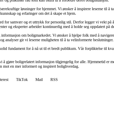
kter og praktiske råd som kan bidra til å forbedre deres boligsituasjon.
il bærekraftige løsninger for hjemmet. Vi ønsker å inspirere leserne til å 
 kunnskap og erfaringer om det å skape et hjem.
 sted for samvær og et uttrykk for personlig stil. Derfor legger vi vekt p
ibenter og eksperter arbeider kontinuerlig med å holde seg oppdatert på 
elig informasjon om boligmarkedet. Vi ønsker å hjelpe folk med å naviger
 analyser gir vi leserne muligheten til å ta velinformerte beslutninger.
id fundament for å nå ut til et bredt publikum. Vår forpliktelse til kvalit
 å gjøre boligrelatert informasjon tilgjengelig for alle. Hjemmetid er mer
sen mot en mer informert og inspirert bolighverdag.
terest
TikTok
Mail
RSS