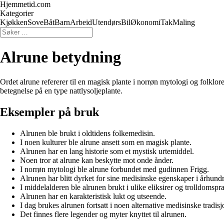
Hjemmetid.com
Kategorier
Kjøkken
Sove
Båt
Barn
Arbeid
Utendørs
Bil
Økonomi
Tak
Maling
Alrune betydning
Ordet alrune refererer til en magisk plante i norrøn mytologi og folklor
betegnelse på en type nattlysoljeplante.
Eksempler på bruk
Alrunen ble brukt i oldtidens folkemedisin.
I noen kulturer ble alrune ansett som en magisk plante.
Alrunen har en lang historie som et mystisk urtemiddel.
Noen tror at alrune kan beskytte mot onde ånder.
I norrøn mytologi ble alrune forbundet med gudinnen Frigg.
Alrunen har blitt dyrket for sine medisinske egenskaper i århundr
I middelalderen ble alrunen brukt i ulike eliksirer og trolldomspra
Alrunen har en karakteristisk lukt og utseende.
I dag brukes alrunen fortsatt i noen alternative medisinske tradisj
Det finnes flere legender og myter knyttet til alrunen.