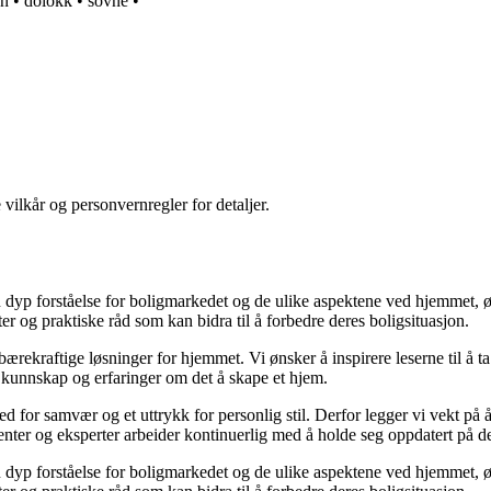
on
•
dolokk
•
sovne
•
 vilkår og personvernregler for detaljer.
yp forståelse for boligmarkedet og de ulike aspektene ved hjemmet, ønsk
kter og praktiske råd som kan bidra til å forbedre deres boligsituasjon.
il bærekraftige løsninger for hjemmet. Vi ønsker å inspirere leserne til å 
 kunnskap og erfaringer om det å skape et hjem.
 sted for samvær og et uttrykk for personlig stil. Derfor legger vi vekt p
ibenter og eksperter arbeider kontinuerlig med å holde seg oppdatert på 
yp forståelse for boligmarkedet og de ulike aspektene ved hjemmet, ønsk