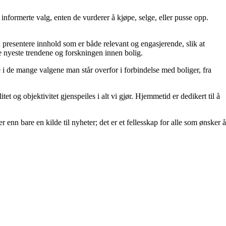
ta informerte valg, enten de vurderer å kjøpe, selge, eller pusse opp.
å å presentere innhold som er både relevant og engasjerende, slik at
de nyeste trendene og forskningen innen bolig.
e i de mange valgene man står overfor i forbindelse med boliger, fra
et og objektivitet gjenspeiles i alt vi gjør. Hjemmetid er dedikert til å
 enn bare en kilde til nyheter; det er et fellesskap for alle som ønsker å