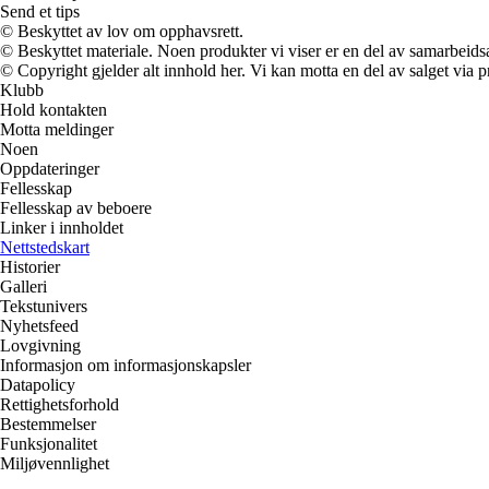
Send et tips
© Beskyttet av lov om opphavsrett.
© Beskyttet materiale. Noen produkter vi viser er en del av samarbeid
© Copyright gjelder alt innhold her. Vi kan motta en del av salget via pr
Klubb
Hold kontakten
Motta meldinger
Noen
Oppdateringer
Fellesskap
Fellesskap av beboere
Linker i innholdet
Nettstedskart
Historier
Galleri
Tekstunivers
Nyhetsfeed
Lovgivning
Informasjon om informasjonskapsler
Datapolicy
Rettighetsforhold
Bestemmelser
Funksjonalitet
Miljøvennlighet