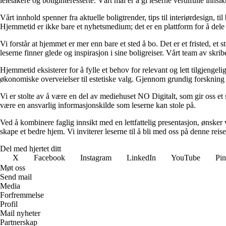
leietakere og boliginteresserte. Vårt mål er å gi leserne verdifulle innsi
Vårt innhold spenner fra aktuelle boligtrender, tips til interiørdesign, t
Hjemmetid er ikke bare et nyhetsmedium; det er en plattform for å dele
Vi forstår at hjemmet er mer enn bare et sted å bo. Det er et fristed, et
leserne finner glede og inspirasjon i sine boligreiser. Vårt team av skr
Hjemmetid eksisterer for å fylle et behov for relevant og lett tilgjeng
økonomiske overveielser til estetiske valg. Gjennom grundig forskning og
Vi er stolte av å være en del av mediehuset NO Digitalt, som gir oss et sol
være en ansvarlig informasjonskilde som leserne kan stole på.
Ved å kombinere faglig innsikt med en lettfattelig presentasjon, ønsker vi
skape et bedre hjem. Vi inviterer leserne til å bli med oss på denne rei
Del med hjertet ditt
X
Facebook
Instagram
LinkedIn
YouTube
Pin
Møt oss
Send mail
Media
Forfremmelse
Profil
Mail nyheter
Partnerskap