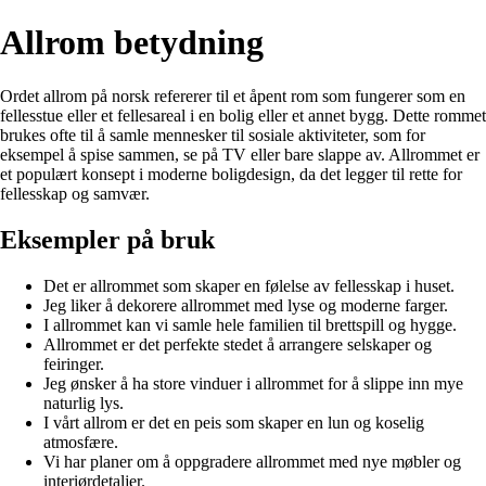
Allrom betydning
Ordet allrom på norsk refererer til et åpent rom som fungerer som en
fellesstue eller et fellesareal i en bolig eller et annet bygg. Dette rommet
brukes ofte til å samle mennesker til sosiale aktiviteter, som for
eksempel å spise sammen, se på TV eller bare slappe av. Allrommet er
et populært konsept i moderne boligdesign, da det legger til rette for
fellesskap og samvær.
Eksempler på bruk
Det er allrommet som skaper en følelse av fellesskap i huset.
Jeg liker å dekorere allrommet med lyse og moderne farger.
I allrommet kan vi samle hele familien til brettspill og hygge.
Allrommet er det perfekte stedet å arrangere selskaper og
feiringer.
Jeg ønsker å ha store vinduer i allrommet for å slippe inn mye
naturlig lys.
I vårt allrom er det en peis som skaper en lun og koselig
atmosfære.
Vi har planer om å oppgradere allrommet med nye møbler og
interiørdetaljer.