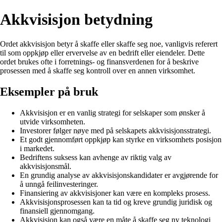
Akkvisisjon betydning
Ordet akkvisisjon betyr å skaffe eller skaffe seg noe, vanligvis referert
til som oppkjøp eller ervervelse av en bedrift eller eiendeler. Dette
ordet brukes ofte i forretnings- og finansverdenen for å beskrive
prosessen med å skaffe seg kontroll over en annen virksomhet.
Eksempler på bruk
Akkvisisjon er en vanlig strategi for selskaper som ønsker å
utvide virksomheten.
Investorer følger nøye med på selskapets akkvisisjonsstrategi.
Et godt gjennomført oppkjøp kan styrke en virksomhets posisjon
i markedet.
Bedriftens suksess kan avhenge av riktig valg av
akkvisisjonsmål.
En grundig analyse av akkvisisjonskandidater er avgjørende for
å unngå feilinvesteringer.
Finansiering av akkvisisjoner kan være en kompleks prosess.
Akkvisisjonsprosessen kan ta tid og kreve grundig juridisk og
finansiell gjennomgang.
Akkvisisjon kan også være en måte å skaffe seg ny teknologi