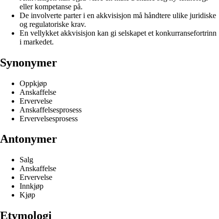
eller kompetanse på.
De involverte parter i en akkvisisjon må håndtere ulike juridiske
og regulatoriske krav.
En vellykket akkvisisjon kan gi selskapet et konkurransefortrinn
i markedet.
Synonymer
Oppkjøp
Anskaffelse
Ervervelse
Anskaffelsesprosess
Ervervelsesprosess
Antonymer
Salg
Anskaffelse
Ervervelse
Innkjøp
Kjøp
Etymologi